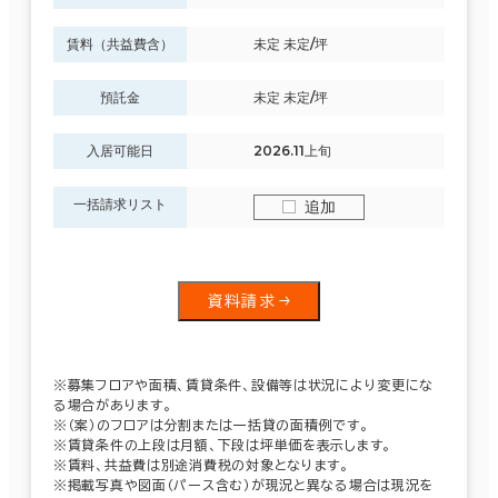
賃料（共益費含）
未定 未定/坪
預託金
未定 未定/坪
入居可能日
2026.11上旬
一括請求リスト
追加
資料請求
※募集フロアや面積、賃貸条件、設備等は状況により変更にな
る場合があります。
※（案）のフロアは分割または一括貸の面積例です。
※賃貸条件の上段は月額、下段は坪単価を表示します。
※賃料、共益費は別途消費税の対象となります。
※掲載写真や図面（パース含む）が現況と異なる場合は現況を