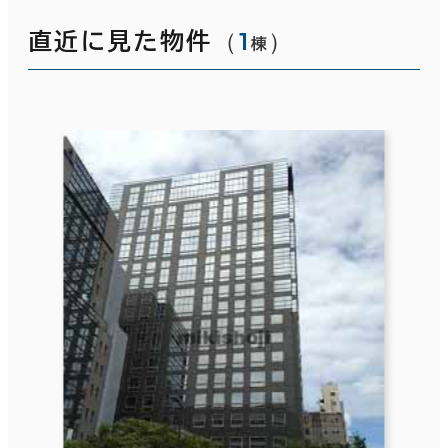
（
1
）
直近に見た物件
棟