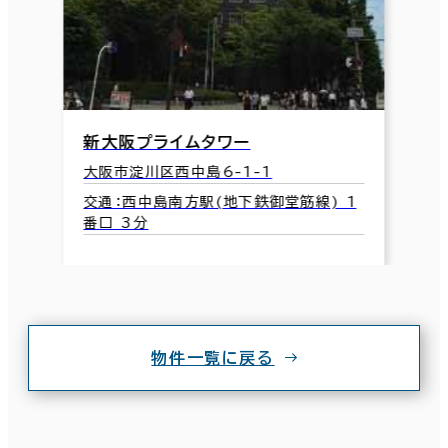
新大阪プライムタワー
大阪市淀川区西中島6-1-1
交通：西中島南方駅(地下鉄御堂筋線) 1
番口 3分
物件一覧に戻る