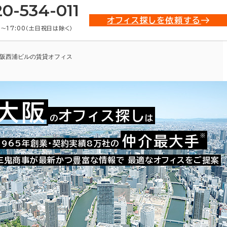
20-534-011
オフィス探しを依頼する
0〜17:00（土日祝日は除く）
阪西浦ビルの賃貸オフィス
大阪
オフィス探し
の
は
※
仲介最大手
009-00957
1965年創業・契約実績8万社の
お問い合わせ番号：
三鬼商事が最新かつ豊富な情報で
最適なオフィスをご提案