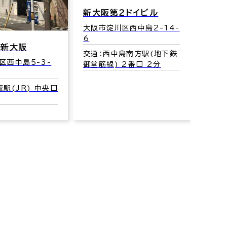
２ドイビル
区西中島2-14-
アルシュ２４０
サム
Ⅱ
大阪市淀川区東三国1-32-
島南方駅(地下鉄
9
大阪
 2番口 2分
交通：東三国駅(地下鉄御堂
交通
筋線) 1番口 2分
御堂筋