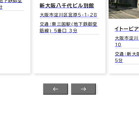
ビル別館
新大阪第
5-1-28
大阪市淀川
6
(地下鉄御堂
イトーピア新大阪
分
交通：西中
大阪市淀川区西中島5-3-
御堂筋線)
10
交通：新大阪駅(JR) 中央口
5分