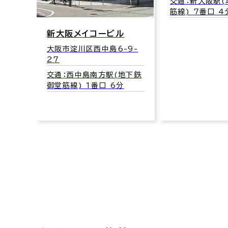
交通：新大阪駅(地下鉄御堂
新大阪八千代
筋線) 7番口 4分
大阪市淀川区宮原
ル
交通：東三国駅
-9-
筋線) 5番口 3
地下鉄
分