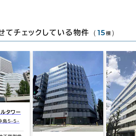
（
15
）
せてチェックしている物件
棟