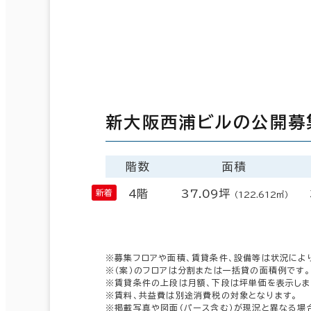
新大阪西浦ビルの公開募
階数
面積
4階
37.09坪
（122.612㎡）
※募集フロアや面積、賃貸条件、設備等は状況によ
※（案）のフロアは分割または一括貸の面積例です。
※賃貸条件の上段は月額、下段は坪単価を表示しま
※賃料、共益費は別途消費税の対象となります。
※掲載写真や図面（パース含む）が現況と異なる場