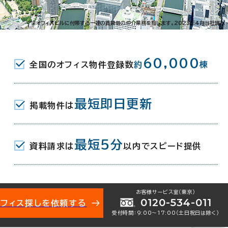
西宮原2-7-38
※オフィスビルに付帯する一連の賃貸借の仲介業務を指します。2023年4月当社調べ
駅(地下鉄御堂筋線) 4番口 12分
60,000
全国のオフィス物件登録数
約
棟
(阪急宝塚本線) 南出口 12分
(JR) 西口 14分
最短即日更新
掲載物件は
月（リニューアル：2014年）
最短5分
資料請求は
以内でスピード提供
地下1階建
お客様サービス室（東京）
0120-534-011
オフィス探しを依頼する
受付時間：9:00〜17:00（土日祝日は除く）