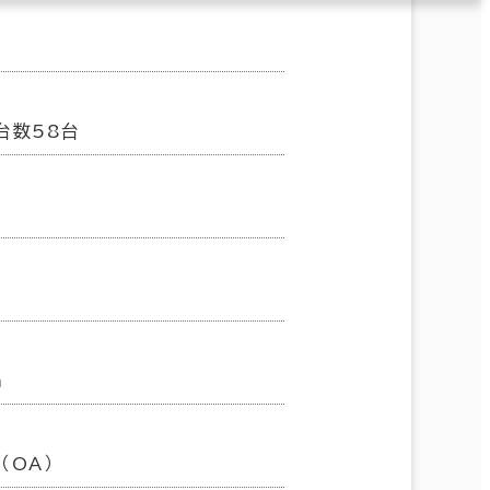
台数58台
m
（OA）