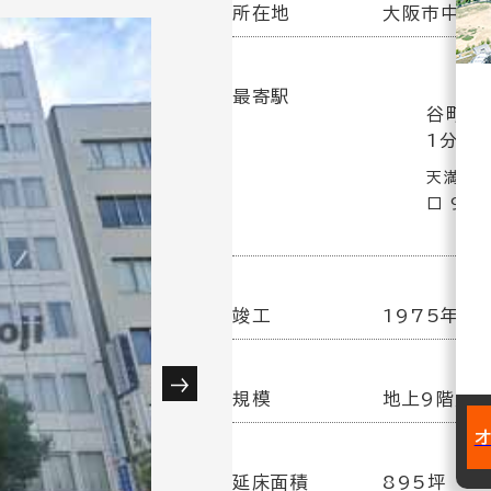
所在地
大阪市中央区
最寄駅
谷町四
1分
天満橋駅
口 9分
竣工
1975年
規模
地上9階／
延床面積
895坪