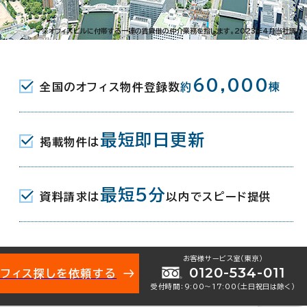
谷町3-4-5
※オフィスビルに付帯する一連の賃貸借の仲介業務を指します。2023年4月当社調べ
丁目駅(地下鉄谷町線･中央線) 3番口
60,000
全国のオフィス物件登録数
約
棟
(地下鉄谷町線/京阪中之島線･本線) 4番
最短即日更新
掲載物件は
最短5分
資料請求は
以内でスピード提供
地下1階建
お客様サービス室（東京）
0120-534-011
オフィス探しを依頼する
受付時間：9:00〜17:00（土日祝日は除く）