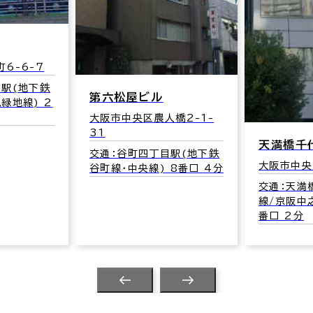
6-6-7
目駅(地下鉄
第六松屋ビル
緑地線) 2
大阪市中央区農人橋2-1-
31
天満橋千
交通：谷町四丁目駅(地下鉄
大阪市中央
谷町線･中央線) 8番口 4分
交通：天満
線/京阪中
番口 2分