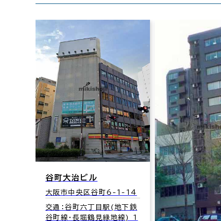
谷町大治ビル
大阪市中央区谷町6-1-14
1-7
交通：谷町六丁目駅(地下鉄
地下鉄
谷町線･長堀鶴見緑地線) 1