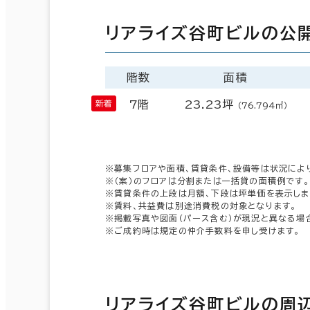
リアライズ谷町ビルの公
階数
面積
7階
23.23坪
（76.794㎡）
※募集フロアや面積、賃貸条件、設備等は状況によ
※（案）のフロアは分割または一括貸の面積例です。
※賃貸条件の上段は月額、下段は坪単価を表示しま
※賃料、共益費は別途消費税の対象となります。
※掲載写真や図面（パース含む）が現況と異なる場
※ご成約時は規定の仲介手数料を申し受けます。
リアライズ谷町ビルの周