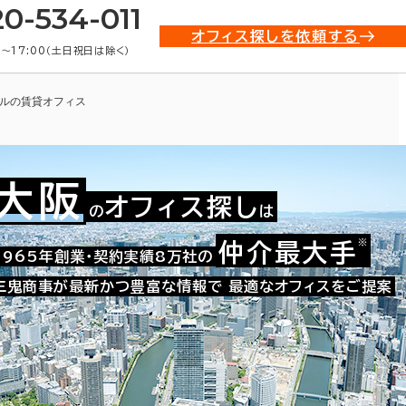
20-534-011
オフィス探しを依頼する
0〜17:00（土日祝日は除く）
ルの賃貸オフィス
大阪
オフィス探し
の
は
※
仲介最大手
009-01549
1965年創業・契約実績8万社の
お問い合わせ番号：
三鬼商事が最新かつ豊富な情報で
最適なオフィスをご提案