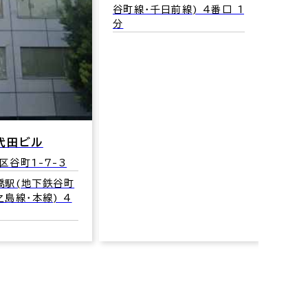
谷町線･千日前線) 4番口 1
線/京
分
番口 
代田ビル
区谷町1-7-3
橋駅(地下鉄谷町
之島線･本線) 4