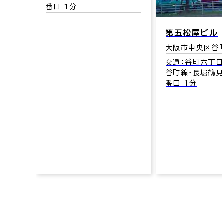
口 3分
番口 1分
第五松屋ビル
大阪市中央区谷町
交通：谷町六丁
谷町線･長堀鶴見
番口 1分