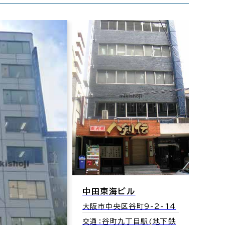
中田東海ビル
天満
大阪市中央区谷町9-2-14
大阪市
交通：谷町九丁目駅(地下鉄
交通