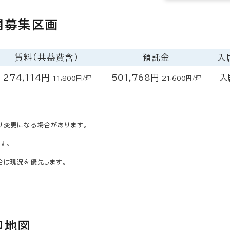
開募集区画
賃料（共益費含）
預託金
入
274,114円
501,768円
入
11,800円/坪
21,600円/坪
り変更になる場合があります。
す。
合は現況を優先します。
辺地図