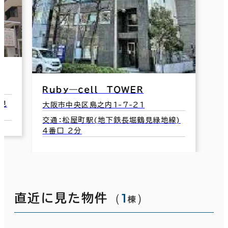
Ｒｕｂｙ―ｃｅｌｌ ＴＯＷＥＲ
見
大阪市中央区島之内1-7-21
交通：松屋町駅(地下鉄長堀鶴見緑地線)
4番口 2分
（
1
）
直近に見た物件
棟