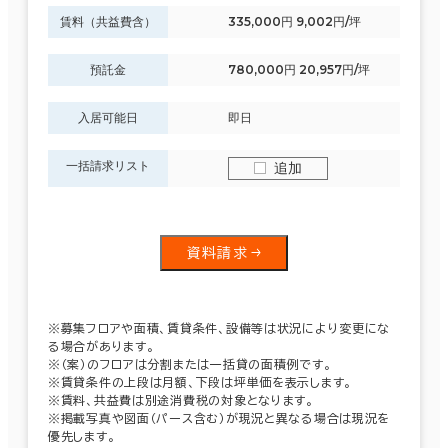
賃料（共益費含）
335,000円 9,002円/坪
預託金
780,000円 20,957円/坪
入居可能日
即日
一括請求リスト
追加
資料請求
※募集フロアや面積、賃貸条件、設備等は状況により変更にな
る場合があります。
※（案）のフロアは分割または一括貸の面積例です。
※賃貸条件の上段は月額、下段は坪単価を表示します。
※賃料、共益費は別途消費税の対象となります。
※掲載写真や図面（パース含む）が現況と異なる場合は現況を
優先します。