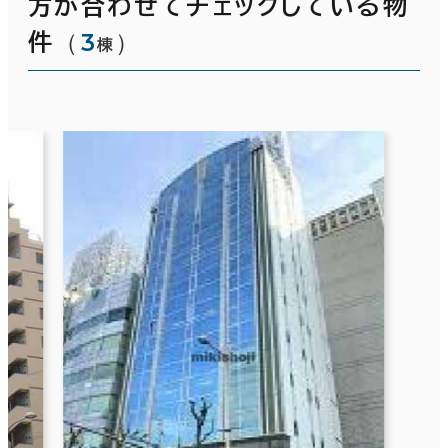
方が合わせてチェックしている物
（
3
）
件
棟