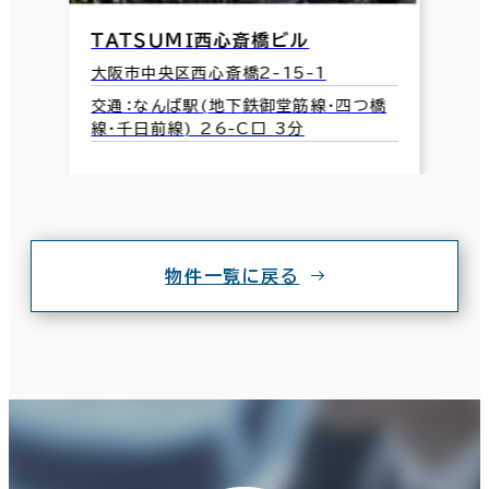
ＴＡＴＳＵＭＩ西心斎橋ビル
大阪市中央区西心斎橋2-15-1
交通：なんば駅(地下鉄御堂筋線･四つ橋
線･千日前線) 26-C口 3分
物件一覧に戻る