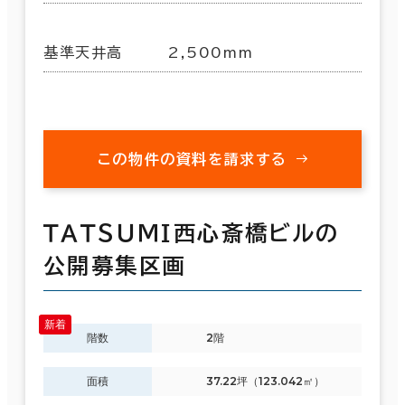
基準天井高
2,500mm
この物件の資料を請求する
ＴＡＴＳＵＭＩ西心斎橋ビルの
公開募集区画
階数
2階
面積
37.22坪（123.042㎡）