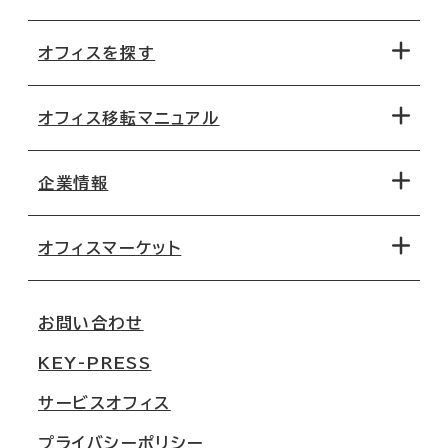
オフィスを探す
オフィス移転マニュアル
エリアから探す
地図から探す
企業情報
オフィス探しのためのチェックポイント
路線・駅から探す
移転コストシミュレーション
オフィスマーケット
会社概要
移転スケジュール
支店情報
オフィス移転Q&A
お問い合わせ
東京
三鬼商事が選ばれる理由
KEY-PRESS
大阪
一般事業主行動計画
サービスオフィス
名古屋
採用情報
プライバシーポリシー