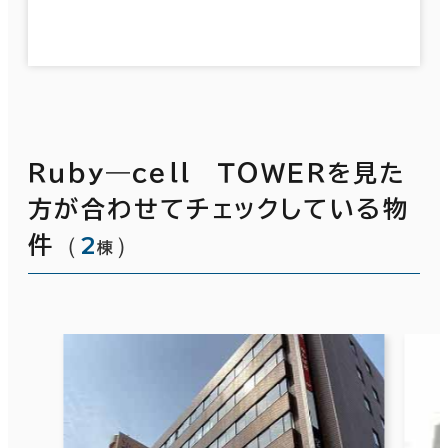
Ｒｕｂｙ―ｃｅｌｌ ＴＯＷＥＲを見た
方が合わせてチェックしている物
（
2
）
件
棟