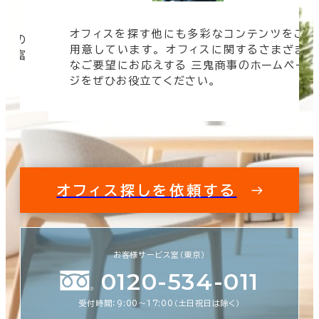
オフィスを探す他にも多彩なコンテンツをご
信頼の
用意しています。 オフィスに関するさまざま
 豊富
なご要望にお応えする 三鬼商事のホームペー
す。
ジをぜひお役立てください。
オフィス探しを依頼する
お客様サービス室（東京）
0120-534-011
受付時間：9:00〜17:00（土日祝日は除く）