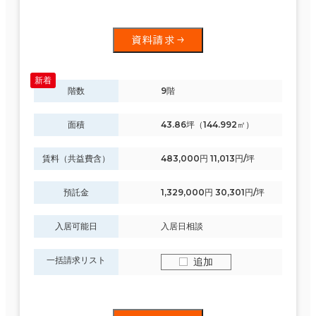
資料請求
階数
9階
面積
43.86坪（144.992㎡）
賃料（共益費含）
483,000円 11,013円/坪
預託金
1,329,000円 30,301円/坪
入居可能日
入居日相談
一括請求リスト
追加