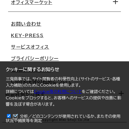
移転コストシミュレーション
オフィスマーケット
会社概要
移転スケジュール
支店情報
オフィス移転Q&A
お問い合わせ
東京
三鬼商事が選ばれる理由
KEY-PRESS
大阪
一般事業主行動計画
サービスオフィス
名古屋
採用情報
プライバシーポリシー
札幌
ご契約者様の声
クッキーに関するお知らせ
ご利用にあたって
仙台
三鬼商事では、サイト閲覧者の利便性向上(サイトのサービス・各種
Cookie等の利用について
横浜
入力補助)のためにCookieを使用します。
詳細については
Cookie等の利用について
をご確認ください。
福岡
都道府県から探す
Cookieをブロックすると、お客様へのサービスの提供や改善に影
響を及ぼす場合があります。
オフィスリポート
ログイン
分析／どのコンテンツが使用されているか、またその使用
北海道
Copyright Miki Shoji Co.,ltd
状況や頻度等を測定