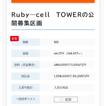
Ｒｕｂｙ―ｃｅｌｌ ＴＯＷＥＲの公
開募集区画
階数
6階
面積
44.17坪（146.017㎡）
賃料（共益費含）
486,000円 11,004円/坪
預託金
1,338,000円 30,293円/坪
入居可能日
入居日相談
一括請求リスト
追加