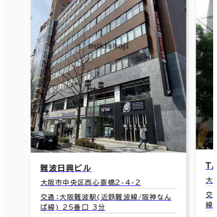
Ｔ
難波日興ビル
大
大阪市中央区西心斎橋2-4-2
交
交通：大阪難波駅(近鉄難波線/阪神なん
線
ば線) 25番口 3分