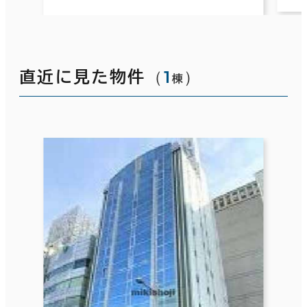
（
1
）
直近に見た物件
棟