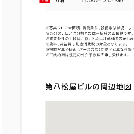
6階
11.56坪
（38.215㎡）
※募集フロアや面積、賃貸条件、設備等は状況によ
※（案）のフロアは分割または一括貸の面積例です。
※賃貸条件の上段は月額、下段は坪単価を表示しま
※賃料、共益費は別途消費税の対象となります。
※掲載写真や図面（パース含む）が現況と異なる場
※ご成約時は規定の仲介手数料を申し受けます。
第八松屋ビルの周辺地図