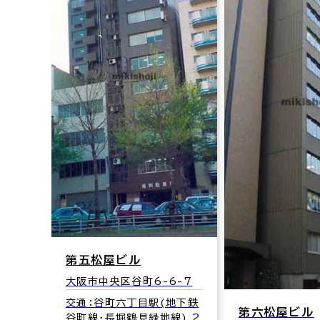
1-7
地下鉄
口 3分
第五松屋ビル
大阪市中央区谷町6-6-7
交通：谷町六丁目駅(地下鉄
第六松屋ビル
谷町線･長堀鶴見緑地線) 2