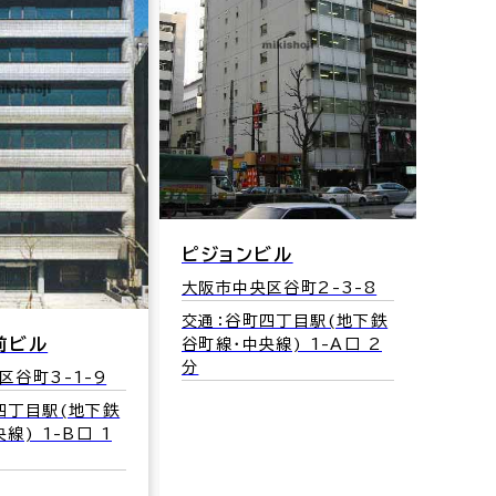
ピジョンビル
日本
大阪市中央区谷町2-3-8
大阪市
交通：谷町四丁目駅(地下鉄
交通
前ビル
谷町線･中央線) 1-A口 2
谷町線
分
区谷町3-1-9
四丁目駅(地下鉄
線) 1-B口 1