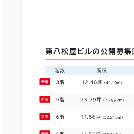
第八松屋ビルの公開募集
階数
面積
3階
12.46坪
（41.19㎡）
5階
23.29坪
（76.992㎡）
6階
11.56坪
（38.215㎡）