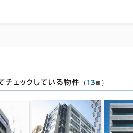
（
13
）
てチェックしている物件
棟