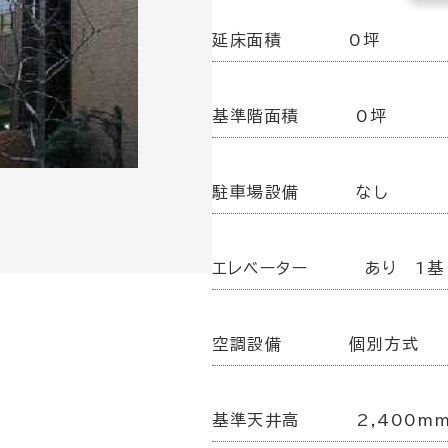
延床面積
0坪
基準階面積
0坪
駐車場設備
なし
エレベーター
あり 1基
空調設備
個別方式
基準天井高
2,400m