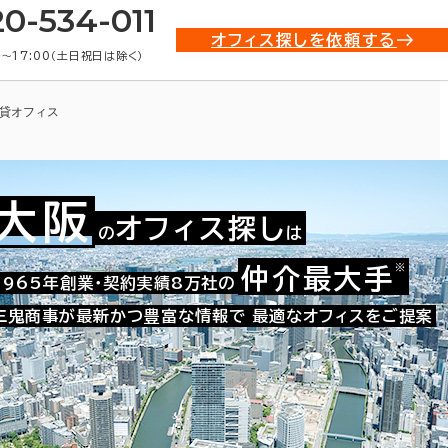
20-534-011
オフィス探しを依頼する
0〜17:00（土日祝日は除く）
貸オフィス
大阪
オフィス探し
の
は
※
仲介最大手
009-01988
1965年創業・契約実績8万社の
お問い合わせ番号：
三鬼商事が最新かつ豊富な情報で
最適なオフィスをご提案