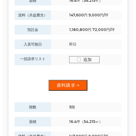
面積
16.4坪（54.215㎡）
賃料（共益費含）
147,600円 9,000円/坪
預託金
1,180,800円 72,000円/坪
入居可能日
即日
一括請求リスト
追加
資料請求
階数
5階
面積
16.4坪（54.215㎡）