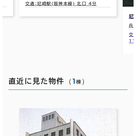
口 4分
尼信難波ビル
兵庫県尼崎市東難波町5-2-18
交通：出屋敷駅(阪神本線) 東出口(北)
11分
（
1
）
直近に見た物件
棟