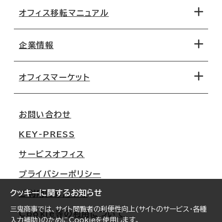
オフィス移転マニュアル
エリアから探す
地図から探す
企業情報
オフィス探しのためのチェックポイント
路線・駅から探す
移転コストシミュレーション
オフィスマーケット
会社概要
移転スケジュール
支店情報
オフィス移転Q&A
お問い合わせ
東京
三鬼商事が選ばれる理由
KEY-PRESS
大阪
一般事業主行動計画
サービスオフィス
名古屋
採用情報
プライバシーポリシー
札幌
ご契約者様の声
クッキーに関するお知らせ
ご利用にあたって
仙台
三鬼商事では、サイト閲覧者の利便性向上(サイトのサービス・各種
Cookie等の利用について
横浜
入力補助)のためにCookieを使用します。