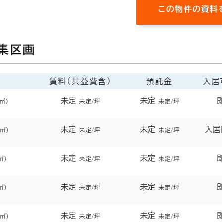
この物件の資料
集区画
賃料（共益費含）
預託金
入居
未定
未定
8㎡）
未定/坪
未定/坪
未定
未定
入居
4㎡）
未定/坪
未定/坪
未定
未定
㎡）
未定/坪
未定/坪
未定
未定
㎡）
未定/坪
未定/坪
未定
未定
4㎡）
未定/坪
未定/坪