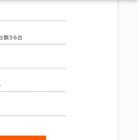
台数36台
m
㎡