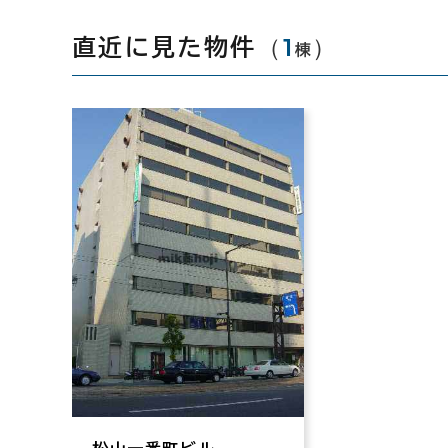
（
1
）
直近に見た物件
棟