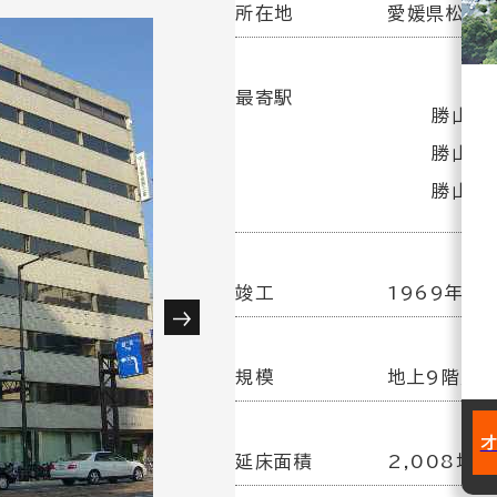
所在地
愛媛県松山市
最寄駅
勝山町
勝山町
勝山町
竣工
1969年 8
規模
地上9階／
延床面積
2,008坪