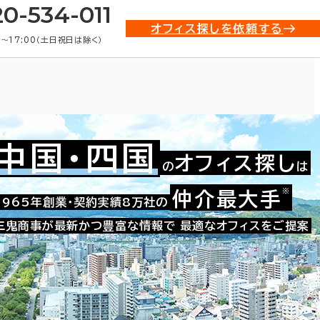
20-534-011
オフィス探しを依頼する
0〜17:00（土日祝日は除く）
中国・四国
オフィス探し
の
は
※
仲介最大手
009-06009
1965年創業・契約実績8万社の
お問い合わせ番号：
三鬼商事が最新かつ豊富な情報で
最適なオフィスをご提案