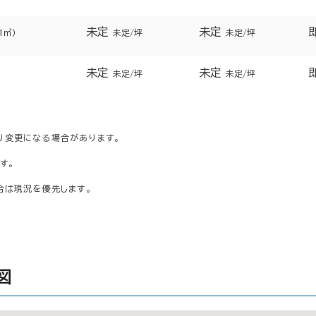
未定
未定
1㎡）
未定/坪
未定/坪
未定
未定
）
未定/坪
未定/坪
り変更になる場合があります。
す。
合は現況を優先します。
図