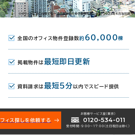
一番町1-15-2
※オフィスビルに付帯する一連の賃貸借の仲介業務を指します。2023年4月当社調べ
駅(伊予鉄道１・２系統) 2分
60,000
全国のオフィス物件登録数
約
棟
駅(伊予鉄道３系統) 2分
駅(伊予鉄道５系統) 2分
最短即日更新
掲載物件は
月
最短5分
資料請求は
以内でスピード提供
地下1階建
お客様サービス室（東京）
0120-534-011
オフィス探しを依頼する
受付時間：9:00〜17:00（土日祝日は除く）