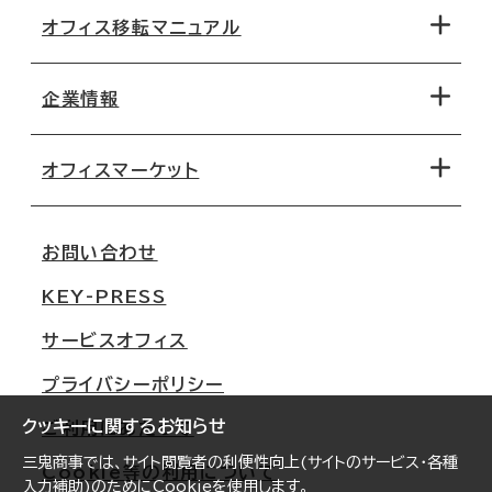
オフィス移転マニュアル
エリアから探す
地図から探す
企業情報
オフィス探しのためのチェックポイント
路線・駅から探す
移転コストシミュレーション
オフィスマーケット
会社概要
移転スケジュール
支店情報
オフィス移転Q&A
お問い合わせ
東京
三鬼商事が選ばれる理由
KEY-PRESS
大阪
一般事業主行動計画
サービスオフィス
名古屋
採用情報
プライバシーポリシー
札幌
ご契約者様の声
クッキーに関するお知らせ
ご利用にあたって
仙台
三鬼商事では、サイト閲覧者の利便性向上(サイトのサービス・各種
Cookie等の利用について
横浜
入力補助)のためにCookieを使用します。