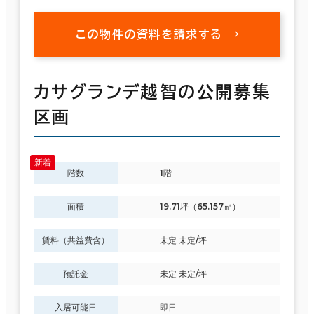
この物件の資料を請求する
カサグランデ越智の公開募集
区画
階数
1階
面積
19.71坪（65.157㎡）
賃料（共益費含）
未定 未定/坪
預託金
未定 未定/坪
入居可能日
即日