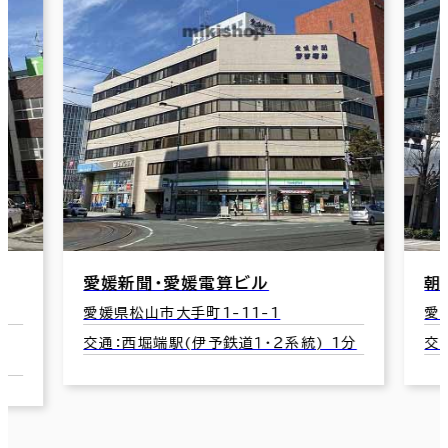
朝日生命松山南堀端ビル
松
愛媛県松山市花園町3-21
愛
1分
交通：南堀端駅(伊予鉄道１・２系統) 2分
交
7