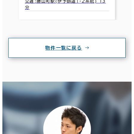
交通：勝山町駅(伊予鉄道１・２系統) 13
分
物件一覧に戻る