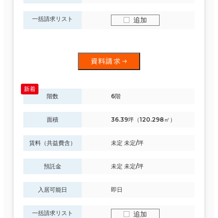
一括請求リスト
追加
資料請求
階数
6階
面積
36.39坪（120.298㎡）
賃料（共益費含）
未定 未定/坪
預託金
未定 未定/坪
入居可能日
即日
一括請求リスト
追加