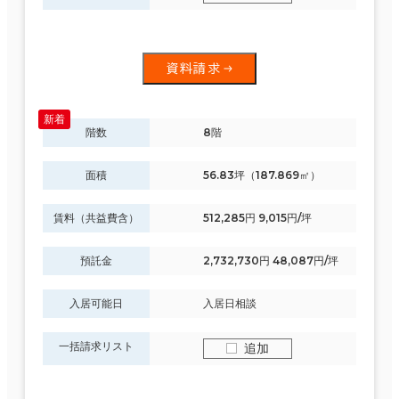
資料請求
階数
8階
面積
56.83坪（187.869㎡）
賃料（共益費含）
512,285円 9,015円/坪
預託金
2,732,730円 48,087円/坪
入居可能日
入居日相談
一括請求リスト
追加