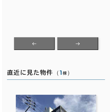
（
1
）
直近に見た物件
棟