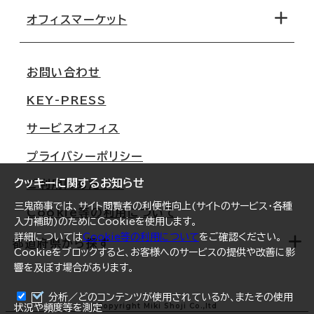
移転コストシミュレーション
オフィスマーケット
会社概要
移転スケジュール
支店情報
オフィス移転Q&A
お問い合わせ
東京
三鬼商事が選ばれる理由
KEY-PRESS
大阪
一般事業主行動計画
サービスオフィス
名古屋
採用情報
プライバシーポリシー
札幌
ご契約者様の声
クッキーに関するお知らせ
ご利用にあたって
仙台
三鬼商事では、サイト閲覧者の利便性向上(サイトのサービス・各種
Cookie等の利用について
横浜
入力補助)のためにCookieを使用します。
詳細については
Cookie等の利用について
をご確認ください。
福岡
都道府県から探す
Cookieをブロックすると、お客様へのサービスの提供や改善に影
響を及ぼす場合があります。
オフィスリポート
ログイン
分析／どのコンテンツが使用されているか、またその使用
北海道
Copyright Miki Shoji Co.,ltd
状況や頻度等を測定