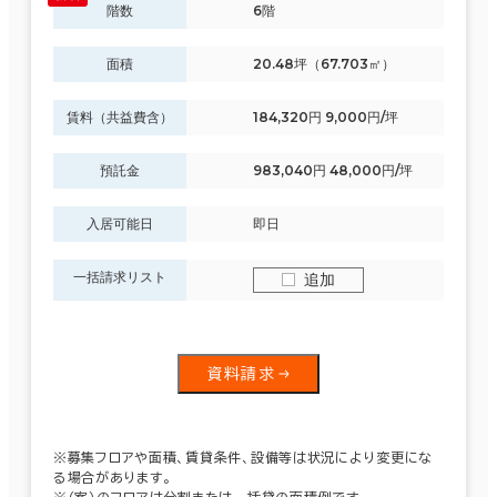
階数
6階
面積
20.48坪（67.703㎡）
賃料（共益費含）
184,320円 9,000円/坪
預託金
983,040円 48,000円/坪
入居可能日
即日
一括請求リスト
追加
資料請求
※募集フロアや面積、賃貸条件、設備等は状況により変更にな
る場合があります。
※（案）のフロアは分割または一括貸の面積例です。