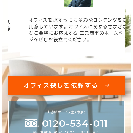
オフィスを探す他にも多彩なコンテンツをご
信頼の
用意しています。 オフィスに関するさまざま
 豊富
なご要望にお応えする 三鬼商事のホームペー
す。
ジをぜひお役立てください。
オフィス探しを依頼する
お客様サービス室（東京）
0120-534-011
受付時間：9:00〜17:00（土日祝日は除く）