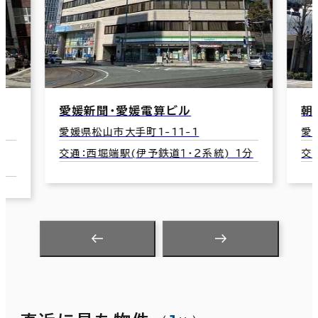
愛媛新聞・愛媛電算ビル
朝
愛媛県松山市大手町1-11-1
愛
口
交通：西堀端駅(伊予鉄道１・２系統) 1分
交