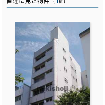
（
1
）
直近に見た物件
棟