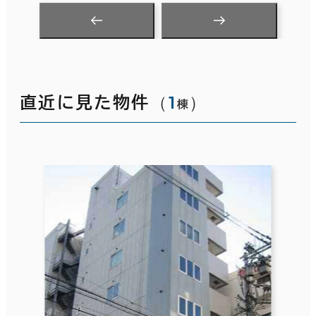
（
1
）
直近に見た物件
棟