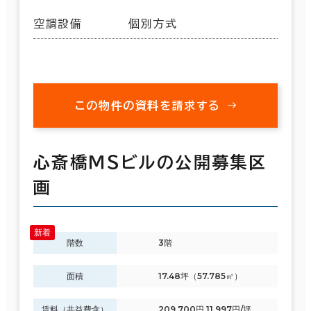
空調設備
個別方式
この物件の資料を請求する
心斎橋ＭＳビルの公開募集区
画
階数
3階
面積
17.48坪（57.785㎡）
賃料（共益費含）
209,700円 11,997円/坪