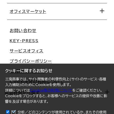
オフィス探しのためのチェックポイント
路線・駅から探す
移転コストシミュレーション
オフィスマーケット
会社概要
移転スケジュール
支店情報
オフィス移転Q&A
お問い合わせ
東京
三鬼商事が選ばれる理由
KEY-PRESS
大阪
一般事業主行動計画
サービスオフィス
名古屋
採用情報
プライバシーポリシー
札幌
ご契約者様の声
クッキーに関するお知らせ
ご利用にあたって
仙台
三鬼商事では、サイト閲覧者の利便性向上(サイトのサービス・各種
Cookie等の利用について
横浜
入力補助)のためにCookieを使用します。
詳細については
Cookie等の利用について
をご確認ください。
福岡
都道府県から探す
Cookieをブロックすると、お客様へのサービスの提供や改善に影
響を及ぼす場合があります。
オフィスリポート
ログイン
分析／どのコンテンツが使用されているか、またその使用