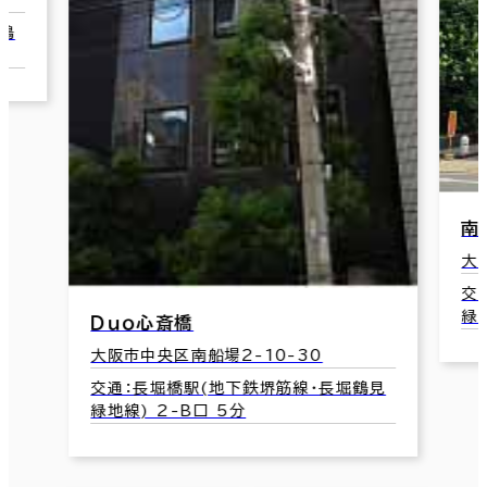
辰
大
交
見
南船場スクエアビル
大阪市中央区南船場1-13-14
交通：長堀橋駅(地下鉄堺筋線･長堀鶴見
緑地線) 2-B口 4分
見