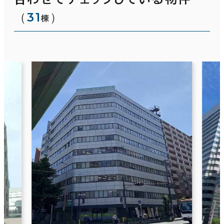
（
31
）
棟