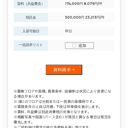
賃料（共益費含）
174,000円 8,079円/坪
預託金
500,000円 23,213円/坪
入居可能日
即日
一括請求リスト
追加
資料請求
※募集フロアや面積、賃貸条件、設備等は状況により変更にな
る場合があります。
※（案）のフロアは分割または一括貸の面積例です。
※賃貸条件の上段は月額、下段は坪単価を表示します。
※賃料、共益費は別途消費税の対象となります。
※掲載写真や図面（パース含む）が現況と異なる場合は現況を
優先します。
※ご成約時は規定の仲介手数料を申し受けます。