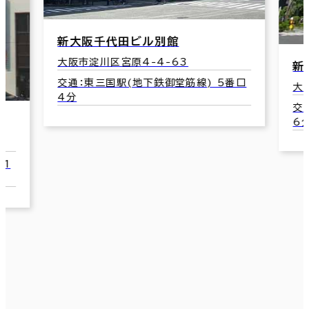
新大阪千代田ビル別館
大阪市淀川区宮原4-4-63
新
交通：東三国駅(地下鉄御堂筋線) 5番口
大
4分
交
6
 1