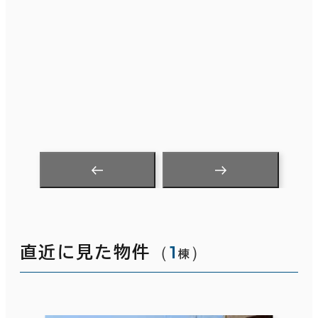
（
1
）
直近に見た物件
棟