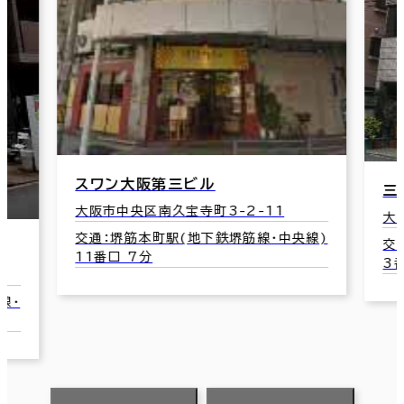
スワン大阪第三ビル
三
大阪市中央区南久宝寺町3-2-11
大
交通：堺筋本町駅(地下鉄堺筋線･中央線)
交
11番口 7分
3
線･