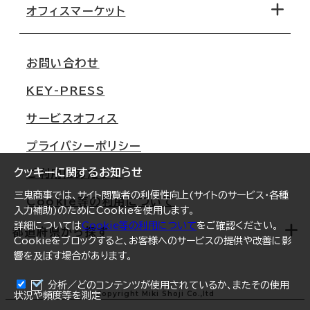
移転コストシミュレーション
オフィスマーケット
会社概要
移転スケジュール
支店情報
オフィス移転Q&A
お問い合わせ
東京
三鬼商事が選ばれる理由
KEY-PRESS
大阪
一般事業主行動計画
サービスオフィス
名古屋
採用情報
プライバシーポリシー
札幌
ご契約者様の声
クッキーに関するお知らせ
ご利用にあたって
仙台
三鬼商事では、サイト閲覧者の利便性向上(サイトのサービス・各種
Cookie等の利用について
横浜
入力補助)のためにCookieを使用します。
詳細については
Cookie等の利用について
をご確認ください。
福岡
都道府県から探す
Cookieをブロックすると、お客様へのサービスの提供や改善に影
響を及ぼす場合があります。
オフィスリポート
ログイン
分析／どのコンテンツが使用されているか、またその使用
北海道
Copyright Miki Shoji Co.,ltd
状況や頻度等を測定