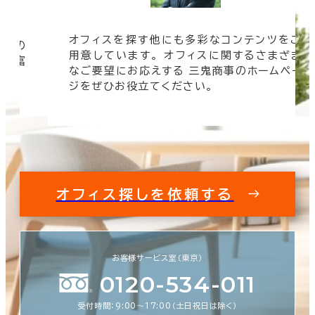
オフィスを探す他にも多彩なコンテンツをご
信頼の
用意しています。 オフィスに関するさまざま
 豊富
なご要望にお応えする 三鬼商事のホームペー
す。
ジをぜひお役立てください。
オフィス探しを依頼する
お客様サービス室（東京）
0120-534-011
受付時間：9:00〜17:00（土日祝日は除く）