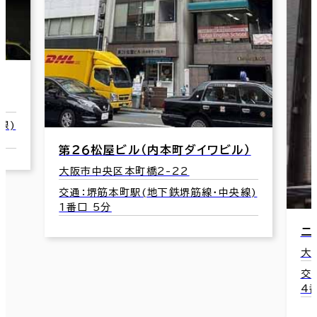
線)
第２６松屋ビル（内本町ダイワビル）
大阪市中央区本町橋2-22
交通：堺筋本町駅(地下鉄堺筋線･中央線)
1番口 5分
ニ
大
交
4