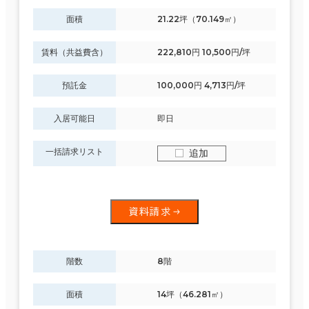
面積
21.22坪（70.149㎡）
賃料（共益費含）
222,810円 10,500円/坪
預託金
100,000円 4,713円/坪
入居可能日
即日
一括請求リスト
追加
資料請求
階数
8階
面積
14坪（46.281㎡）