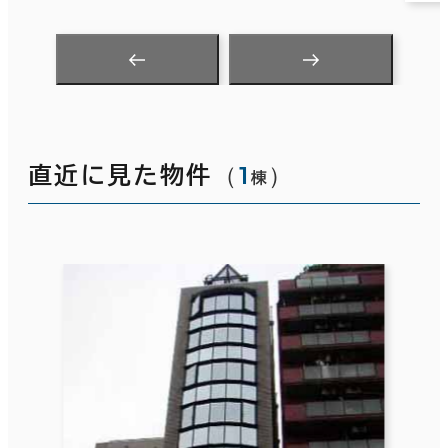
（
1
）
直近に見た物件
棟