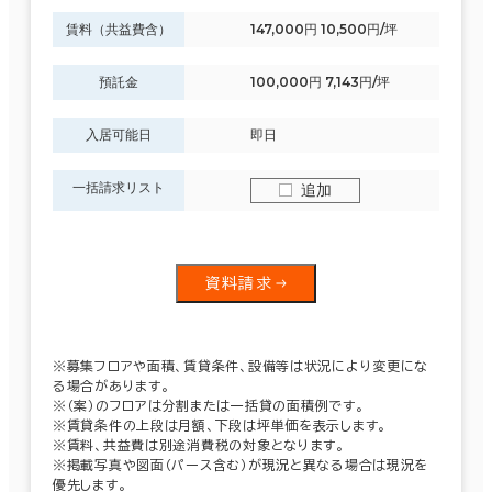
賃料（共益費含）
147,000円 10,500円/坪
預託金
100,000円 7,143円/坪
入居可能日
即日
一括請求リスト
追加
資料請求
※募集フロアや面積、賃貸条件、設備等は状況により変更にな
る場合があります。
※（案）のフロアは分割または一括貸の面積例です。
※賃貸条件の上段は月額、下段は坪単価を表示します。
※賃料、共益費は別途消費税の対象となります。
※掲載写真や図面（パース含む）が現況と異なる場合は現況を
優先します。