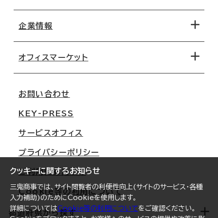
エリアから探す
地図から探す
企業情報
オフィス探しのためのチェックポイント
路線・駅から探す
移転コストシミュレーション
オフィスマーケット
会社概要
移転スケジュール
支店情報
オフィス移転Q&A
お問い合わせ
東京
三鬼商事が選ばれる理由
KEY-PRESS
大阪
一般事業主行動計画
サービスオフィス
名古屋
採用情報
プライバシーポリシー
札幌
ご契約者様の声
クッキーに関するお知らせ
ご利用にあたって
仙台
三鬼商事では、サイト閲覧者の利便性向上(サイトのサービス・各種
Cookie等の利用について
横浜
入力補助)のためにCookieを使用します。
詳細については
Cookie等の利用について
をご確認ください。
福岡
都道府県から探す