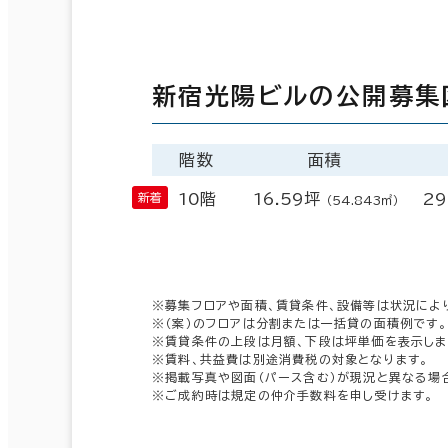
新宿光陽ビルの公開募集
階数
面積
10階
16.59坪
29
（54.843㎡）
※募集フロアや面積、賃貸条件、設備等は状況によ
※（案）のフロアは分割または一括貸の面積例です。
※賃貸条件の上段は月額、下段は坪単価を表示しま
※賃料、共益費は別途消費税の対象となります。
※掲載写真や図面（パース含む）が現況と異なる場
※ご成約時は規定の仲介手数料を申し受けます。