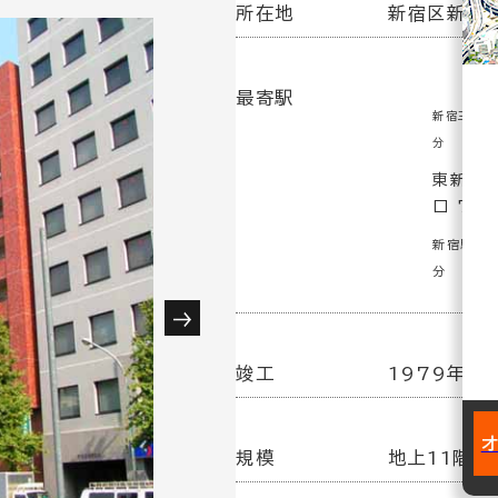
所在地
新宿区新宿5
最寄駅
新宿三丁目
分
東新宿駅
口 7分
新宿駅(東
分
竣工
1979年 1
規模
地上11階建