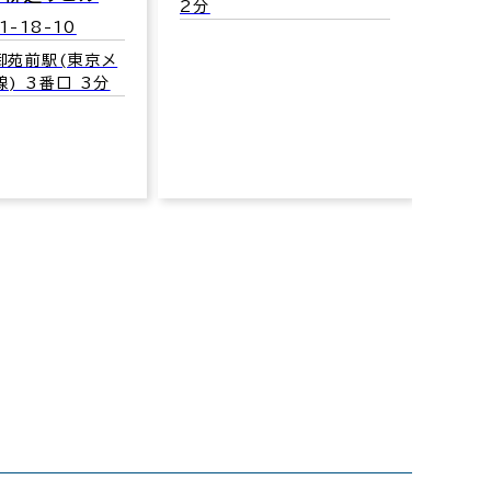
2分
-18-10
新宿区
御苑前駅(東京メ
交通
) 3番口 3分
トロ丸