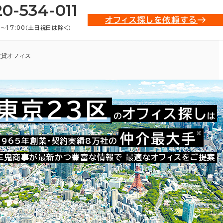
20-534-011
オフィス探しを依頼する
0〜17:00（土日祝日は除く）
賃貸オフィス
東京23区
オフィス探し
の
は
※
仲介最大手
021-11674
1965年創業・契約実績8万社の
お問い合わせ番号：
三鬼商事が最新かつ豊富な情報で
最適なオフィスをご提案