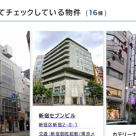
（
16
）
てチェックしている物件
棟
新宿セブンビル
新宿区新宿2-8-1
交通：新宿御苑前駅(東京メ
カテリー