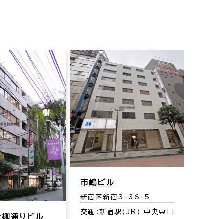
市嶋ビル
新宿区新宿3-36-5
交通：新宿駅(JR) 中央東口
ナ柳通りビル
ＡＮ