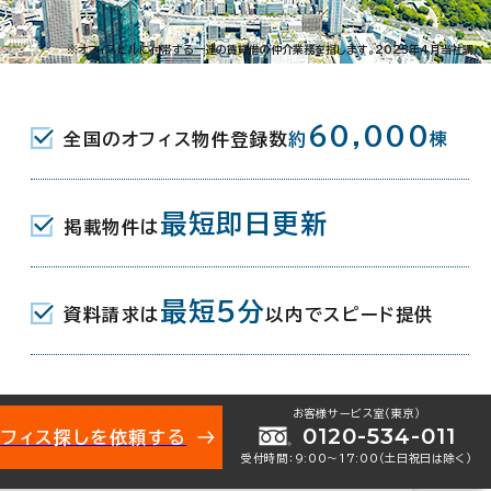
-15-6
※オフィスビルに付帯する一連の賃貸借の仲介業務を指します。2023年4月当社調べ
駅(東京メトロ丸ノ内線･副都心線/都営新宿線) E1口 3
60,000
全国のオフィス物件登録数
約
棟
(東京メトロ副都心線/都営大江戸線) A2
最短即日更新
掲載物件は
京メトロ丸ノ内線/都営新宿線･大江戸線) B10口 9
最短5分
資料請求は
以内でスピード提供
月
お客様サービス室（東京）
0120-534-011
オフィス探しを依頼する
受付時間：9:00〜17:00（土日祝日は除く）