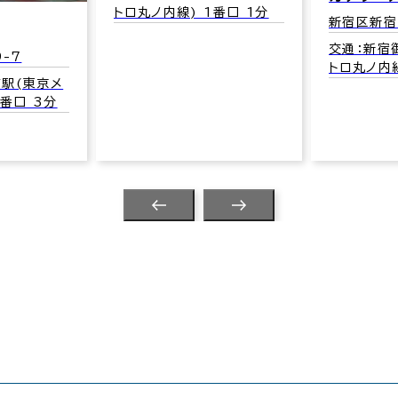
トロ丸ノ内線) 1番口 1分
新宿区新宿1
交通：新宿
-7
トロ丸ノ内線
駅(東京メ
2番口 3分