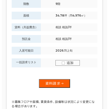
階数
9階
面積
34.78坪（114.976㎡）
賃料（共益費含）
相談 相談/坪
預託金
相談 相談/坪
入居可能日
2026.11上旬
一括請求リスト
追加
資料請求
※募集フロアや面積、賃貸条件、設備等は状況により変更にな
る場合があります。