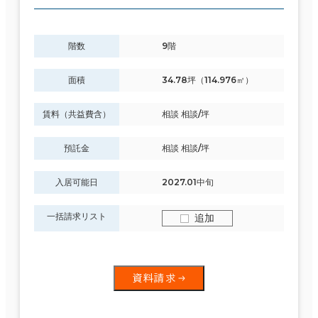
階数
9階
面積
34.78坪（114.976㎡）
賃料（共益費含）
相談 相談/坪
預託金
相談 相談/坪
入居可能日
2027.01中旬
一括請求リスト
追加
資料請求