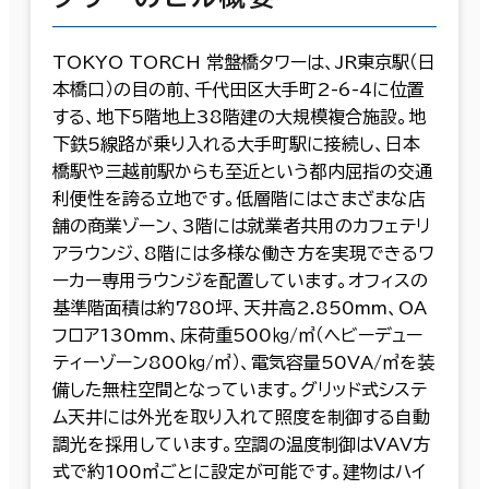
TOKYO TORCH 常盤橋タワーは、JR東京駅（日
本橋口）の目の前、千代田区大手町2-6-4に位置
する、地下5階地上38階建の大規模複合施設。地
下鉄5線路が乗り入れる大手町駅に接続し、日本
橋駅や三越前駅からも至近という都内屈指の交通
利便性を誇る立地です。低層階にはさまざまな店
舗の商業ゾーン、3階には就業者共用のカフェテリ
アラウンジ、8階には多様な働き方を実現できるワ
ーカー専用ラウンジを配置しています。オフィスの
基準階面積は約780坪、天井高2.850mm、OA
フロア130mm、床荷重500㎏/㎥（ヘビーデュー
ティーゾーン800㎏/㎥）、電気容量50VA/㎥を装
備した無柱空間となっています。グリッド式システ
ム天井には外光を取り入れて照度を制御する自動
調光を採用しています。空調の温度制御はVAV方
式で約100㎥ごとに設定が可能です。建物はハイ