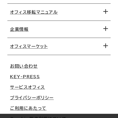
オフィス移転マニュアル
エリアから探す
地図から探す
企業情報
オフィス探しのためのチェックポイント
路線・駅から探す
移転コストシミュレーション
オフィスマーケット
会社概要
移転スケジュール
支店情報
オフィス移転Q&A
お問い合わせ
東京
三鬼商事が選ばれる理由
KEY-PRESS
大阪
一般事業主行動計画
サービスオフィス
名古屋
採用情報
プライバシーポリシー
札幌
ご契約者様の声
ご利用にあたって
仙台