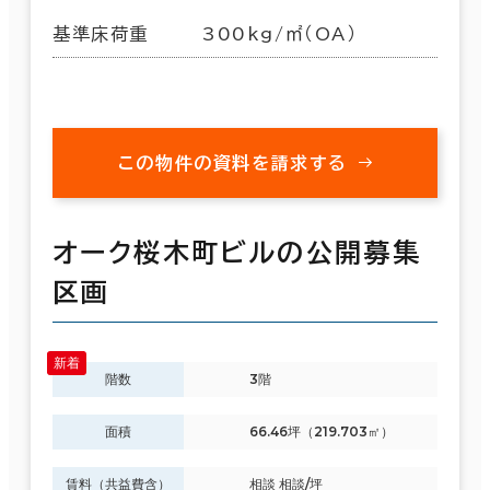
基準床荷重
300kg/㎡（OA）
この物件の資料を請求する
オーク桜木町ビルの公開募集
区画
階数
3階
面積
66.46坪（219.703㎡）
賃料（共益費含）
相談 相談/坪