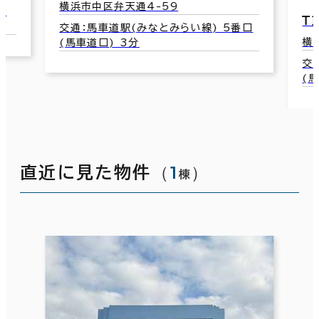
横浜市中区弁天通4-59
1
Ｔ
交通：馬車道駅(みなとみらい線) 5番口
横
(馬車道口) 3分
交
(
（
1
）
直近に見た物件
棟