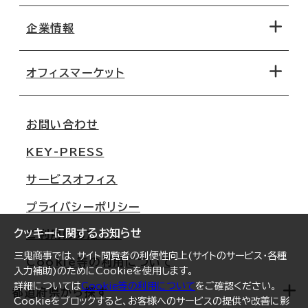
地図から探す
企業情報
オフィス探しのためのチェックポイント
路線・駅から探す
移転コストシミュレーション
オフィスマーケット
会社概要
移転スケジュール
支店情報
オフィス移転Q&A
お問い合わせ
東京
三鬼商事が選ばれる理由
KEY-PRESS
大阪
一般事業主行動計画
サービスオフィス
名古屋
採用情報
プライバシーポリシー
札幌
ご契約者様の声
クッキーに関するお知らせ
ご利用にあたって
仙台
三鬼商事では、サイト閲覧者の利便性向上(サイトのサービス・各種
Cookie等の利用について
横浜
入力補助)のためにCookieを使用します。
詳細については
Cookie等の利用について
をご確認ください。
福岡
都道府県から探す
Cookieをブロックすると、お客様へのサービスの提供や改善に影