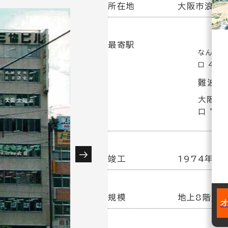
所在地
大阪市浪速区
最寄駅
なんば駅
口 4分
難波駅
大阪難波
口 7分
竣工
1974年 6
規模
地上8階建