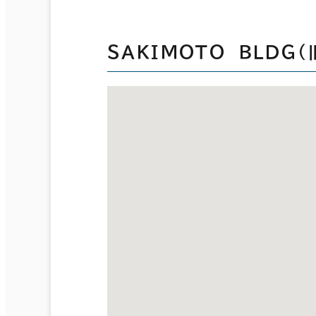
ＳＡＫＩＭＯＴＯ ＢＬＤＧ