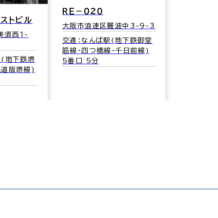
ＲＥ－０２０
ェストビル
大阪市浪速区難波中3-9-3
美須西1-
交通：なんば駅(地下鉄御堂
筋線･四つ橋線･千日前線)
駅(地下鉄堺
5番口 5分
軌道阪堺線)