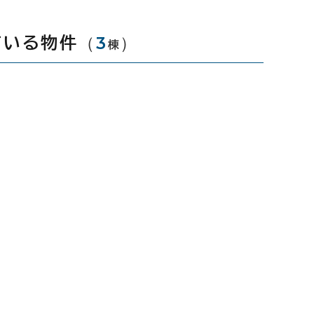
（
3
）
ている物件
棟