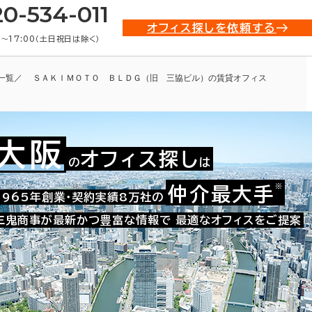
20-534-011
オフィス探しを依頼する
0〜17:00（土日祝日は除く）
一覧
ＳＡＫＩＭＯＴＯ ＢＬＤＧ（旧 三協ビル）の賃貸オフィス
大阪
オフィス探し
の
は
※
仲介最大手
009-01255
1965年創業・契約実績8万社の
お問い合わせ番号：
三鬼商事が最新かつ豊富な情報で
最適なオフィスをご提案
物情報