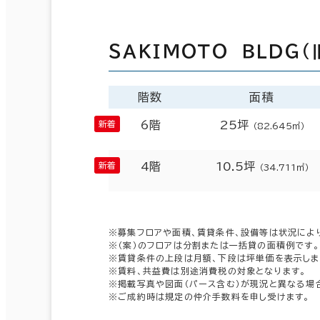
ＳＡＫＩＭＯＴＯ ＢＬＤＧ
階数
面積
6階
25坪
（82.645㎡）
4階
10.5坪
（34.711㎡）
※募集フロアや面積、賃貸条件、設備等は状況によ
※（案）のフロアは分割または一括貸の面積例です。
※賃貸条件の上段は月額、下段は坪単価を表示しま
※賃料、共益費は別途消費税の対象となります。
※掲載写真や図面（パース含む）が現況と異なる場
※ご成約時は規定の仲介手数料を申し受けます。