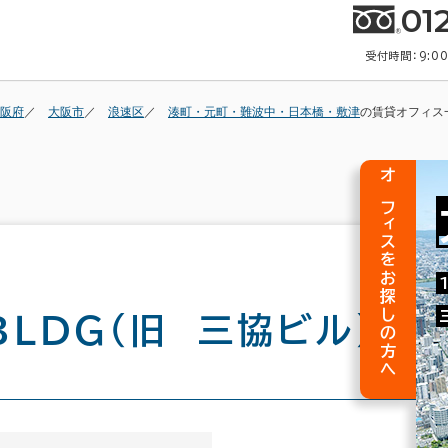
01
受付時間：9:0
阪府
大阪市
浪速区
湊町・元町・難波中・日本橋・敷津
の賃貸オフィス
オフィスをお探しの方へ
ＢＬＤＧ（旧 三協ビル）
の建