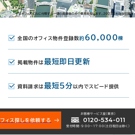
元町1-11-8
※オフィスビルに付帯する一連の賃貸借の仲介業務を指します。2023年4月当社調べ
(地下鉄御堂筋線･四つ橋線･千日前線) 6番
60,000
全国のオフィス物件登録数
約
棟
(南海高野線･本線) 3F北口 6分
駅(近鉄難波線/阪神なんば線) 12番
最短即日更新
掲載物件は
最短5分
資料請求は
以内でスピード提供
月
お客様サービス室（東京）
0120-534-011
オフィス探しを依頼する
受付時間：9:00〜17:00（土日祝日は除く）