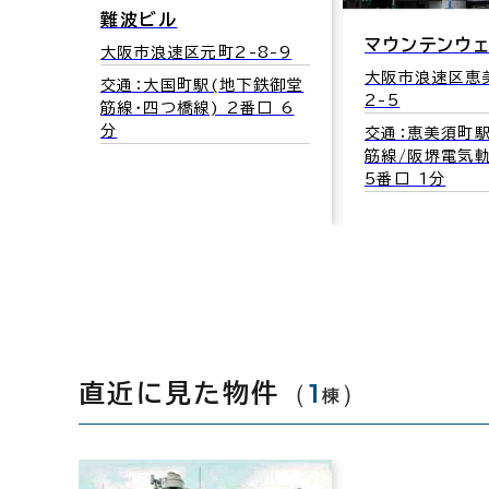
難波ビル
マウンテンウ
大阪市浪速区元町2-8-9
大阪市浪速区恵
交通：大国町駅(地下鉄御堂
2-5
筋線･四つ橋線) 2番口 6
分
交通：恵美須町
筋線/阪堺電気
5番口 1分
（
1
）
直近に見た物件
棟