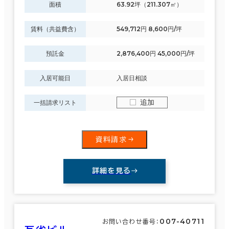
横浜市他の区
(69)
面積
63.92坪（211.307㎡）
賃料（共益費含）
549,712円 8,600円/坪
保土ヶ谷区
(14)
築年数
預託金
2,876,400円 45,000円/坪
建築中
1年以内
5年以内
瀬谷区
(0)
10年以内
20年以内
30年以内
入居可能日
入居日相談
7室
(5棟)
追加
一括請求リスト
該当数
階数
この条件で検索する
資料請求
1階
2階以上
詳細を見る
その他
007-40711
お問い合わせ番号：
制震・免震構造