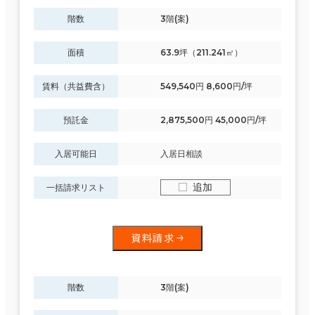
駅徒歩
中区
階数
3階(案)
(249)
3分以内
面積
63.9坪（211.241㎡）
港南区
(11)
5分以内
賃料（共益費含）
549,540円 8,600円/坪
鶴見区
(7)
10分以内
預託金
2,875,500円 45,000円/坪
西区
(193)
入居可能日
入居日相談
南区
(1)
入居可能時期
追加
一括請求リスト
即入居可能
港北区
(114)
3か月以内
資料請求
神奈川区
(105)
６か月以内
泉区
(0)
６か月以上
階数
3階(案)