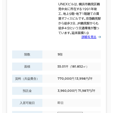
ＵＮＥＸビルは、横浜市鶴見区鶴
見中央に所在する1991年竣
工、地上9階・地下1階建ての賃
貸オフィスビルです。京急鶴見駅
から徒歩3分、JR鶴見駅からも
徒歩4分という交通環境が整っ
ています。延床面積1,9
詳細を見る
階数
9階
面積
55.01坪（181.852㎡）
賃料（共益費含）
770,000円 13,998円/坪
預託金
3,960,000円 71,987円/坪
入居可能日
即日