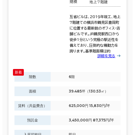
規模
地上7階建
互省ビルは、2019年竣工、地上
7階建ての横浜市鶴見区豊岡町
に位置する最新鋭のオフィス・店
舗ビルです。JR鶴見駅西口から
徒歩1分という究極の駅近性を
備えており、圧倒的な機動力を
誇ります。基準階面積は約
詳細を見る
階数
6階
面積
39.485坪（130.53㎡）
賃料（共益費含）
625,000円 15,830円/坪
預託金
3,450,000円 87,375円/坪
入居可能日
即日