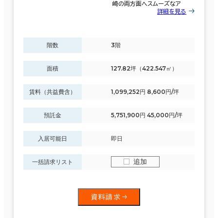
崎の両方面へスムーズなア
面積選択
詳細を見る
坪数
人数
～
階数
3階
複数フロアを含む
面積
127.82坪（422.547㎡）
賃料（共益費含）
1,099,252円 8,600円/坪
預託金
5,751,900円 45,000円/坪
賃料選択（共益費含）
坪単価
月総額
入居可能日
即日
～
追加
一括請求リスト
賃料非公開物件を含む
エリアを追加・変更する
横浜市
(763)
資料請求