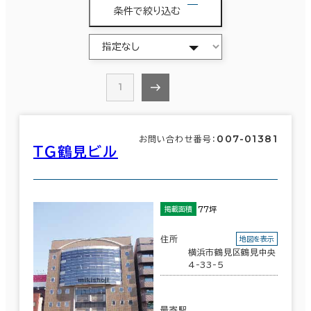
条件で絞り込む
1
007-01381
お問い合わせ番号：
ＴＧ鶴見ビル
77坪
掲載面積
住所
地図を表示
横浜市鶴見区鶴見中央
4-33-5
最寄駅