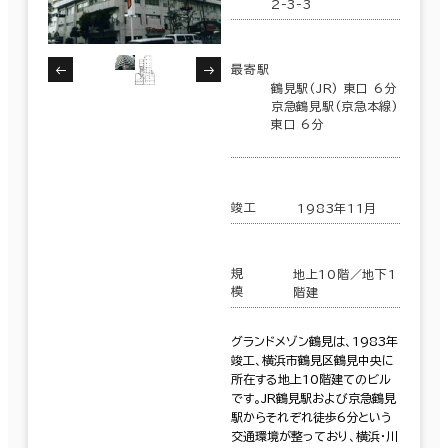
2-3-3
最寄駅
鶴見駅(JR) 東口 6分
京急鶴見駅(京急本線)
東口 6分
竣工
1983年11月
規
地上10階／地下1
条件で絞り込む
模
階建
グランドメゾン鶴見は、1983年
竣工、横浜市鶴見区鶴見中央に
現在の条件
所在する地上10階建てのビル
です。JR鶴見駅および京急鶴見
駅からそれぞれ徒歩6分という
交通環境が整っており、横浜・川