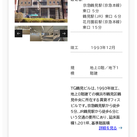
京急鶴見駅(京急本線)
東口 5分
鶴見駅(JR) 東口 6分
花月園前駅(京急本線)
東口 15分
竣工
1993年12月
規
地上8階／地下1
模
階建
ＴＧ鶴見ビルは、1993年竣工、
地上8階建ての横浜市鶴見区鶴
見中央に所在する賃貸オフィス
ビルです。京急鶴見駅から徒歩
5分、JR鶴見駅から徒歩6分と
いう交通の要所にあり、延床面
積1,201坪、基準階面積
詳細を見る