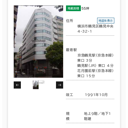
55坪
掲載面積
住所
地図を表示
横浜市鶴見区鶴見中央
4-32-1
最寄駅
京急鶴見駅(京急本線)
東口 3分
鶴見駅(JR) 東口 4分
花月園前駅(京急本線)
東口 15分
竣工
1991年10月
規
地上9階／地下1
模
階建