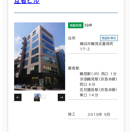
互省ビル
駐車場設備あり
1フロア面積100坪以上
39坪
掲載面積
住所
地図を表示
横浜市鶴見区豊岡町
17-2
該当数
7室
(5棟)
最寄駅
鶴見駅(JR) 西口 1分
京急鶴見駅(京急本線)
西口 6分
花月園前駅(京急本線)
東口 14分
この条件で検索する
竣工
2019年 5月