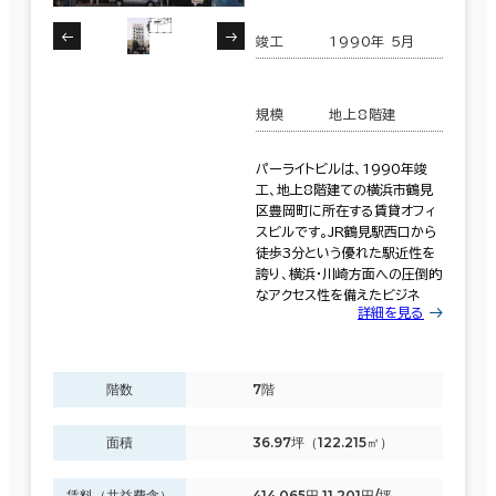
竣工
1990年 5月
規模
地上8階建
パーライトビルは、1990年竣
工、地上8階建ての横浜市鶴見
区豊岡町に所在する賃貸オフィ
スビルです。JR鶴見駅西口から
徒歩3分という優れた駅近性を
誇り、横浜・川崎方面への圧倒的
なアクセス性を備えたビジネ
詳細を見る
階数
7階
面積
36.97坪（122.215㎡）
賃料（共益費含）
414,065円 11,201円/坪