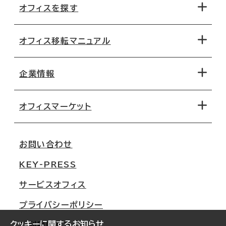
オフィスを探す
オフィス移転マニュアル
エリアから探す
地図から探す
企業情報
オフィス探しのためのチェックポイント
路線・駅から探す
移転コストシミュレーション
オフィスマーケット
会社概要
移転スケジュール
支店情報
オフィス移転Q&A
お問い合わせ
東京
三鬼商事が選ばれる理由
KEY-PRESS
大阪
一般事業主行動計画
サービスオフィス
名古屋
採用情報
プライバシーポリシー
札幌
ご契約者様の声
クッキーに関するお知らせ
ご利用にあたって