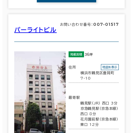
007-01517
お問い合わせ番号：
パーライトビル
36坪
掲載面積
住所
地図を表示
横浜市鶴見区豊岡町
7-10
最寄駅
鶴見駅(JR) 西口 3分
京急鶴見駅(京急本線)
西口 8分
花月園前駅(京急本線)
東口 12分