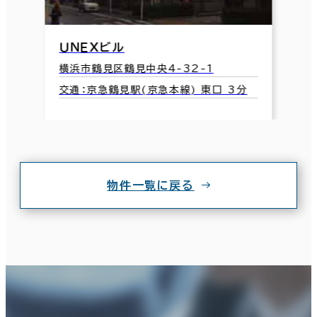
ＵＮＥＸビル
横浜市鶴見区鶴見中央4-32-1
交通：京急鶴見駅(京急本線) 東口 3分
物件一覧に戻る