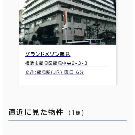
グランドメゾン鶴見
横浜市鶴見区鶴見中央2-3-3
交通：鶴見駅(JR) 東口 6分
（
1
）
直近に見た物件
棟