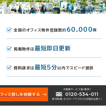
※オフィスビルに付帯する一連の賃貸借の仲介業務を指します。2023年4月当社調べ
60,000
全国のオフィス物件登録数
約
棟
最短即日更新
掲載物件は
最短5分
資料請求は
以内でスピード提供
お客様サービス室（東京）
0120-534-011
オフィス探しを依頼する
受付時間：9:00〜17:00（土日祝日は除く）