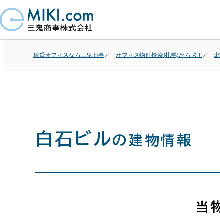
賃貸オフィスなら三鬼商事
オフィス物件検索(札幌)から探す
北
白石ビル
の建物情報
当