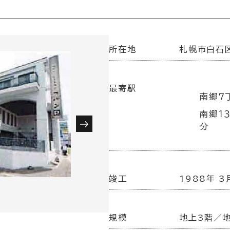
所在地
札幌市白石区
最寄駅
南郷７
南郷１
分
竣工
1988年 3
規模
地上3階／