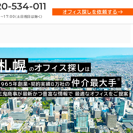
20-534-011
オフィス探しを依頼する
0〜17:00（土日祝日は除く）
札幌
オフィス探し
の
は
001-01554
お問い合わせ番号：
※
仲介最大手
1965年創業・契約実績8万社の
三鬼商事が最新かつ豊富な情報で
最適なオフィスをご提案
た。