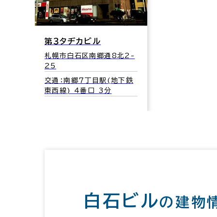
第３タヂカビル
札幌市白石区南郷通8北2-
25
交通：南郷７丁目駅(地下鉄
東西線) 4番口 3分
白石ビル
の建物