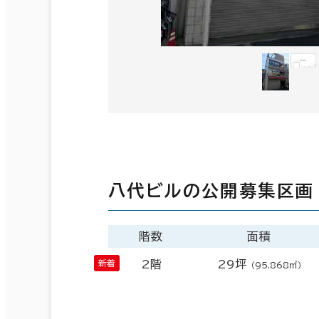
八代ビルの公開募集区画
階数
面積
2階
29坪
（95.868㎡）