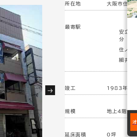
所在地
大阪市住之江
最寄駅
安立町
分
住ノ江
細井川
竣工
1983年1
規模
地上4階建
延床面積
0坪