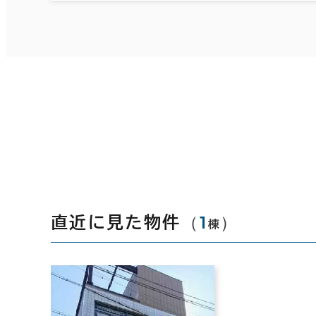
（
1
）
直近に見た物件
棟