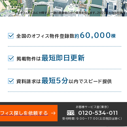
区安立1-14-16
※オフィスビルに付帯する一連の賃貸借の仲介業務を指します。2023年4月当社調べ
駅(阪堺電気軌道阪堺線) 出入口1 5
60,000
全国のオフィス物件登録数
約
棟
駅(南海本線) 東出口 5分
駅(阪堺電気軌道阪堺線) 7分
最短即日更新
掲載物件は
最短5分
資料請求は
以内でスピード提供
2月
お客様サービス室（東京）
0120-534-011
オフィス探しを依頼する
受付時間：9:00〜17:00（土日祝日は除く）