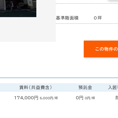
基準階面積
0坪
この物件
賃料（共益費含）
預託金
入居
174,000円
0円
6,000円/坪
0円/坪