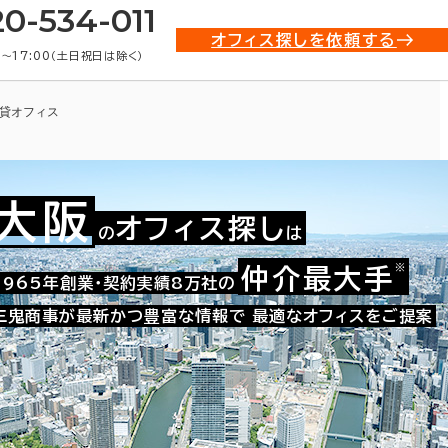
20-534-011
オフィス探しを依頼する
0〜17:00（土日祝日は除く）
貸オフィス
大阪
オフィス探し
の
は
※
仲介最大手
009-43325
1965年創業・契約実績8万社の
お問い合わせ番号：
三鬼商事が最新かつ豊富な情報で
最適なオフィスをご提案