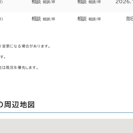
相談
相談
2026.
㎡）
相談/坪
相談/坪
相談
相談
即
㎡）
相談/坪
相談/坪
り変更になる場合があります。
す。
合は現況を優先します。
の周辺地図