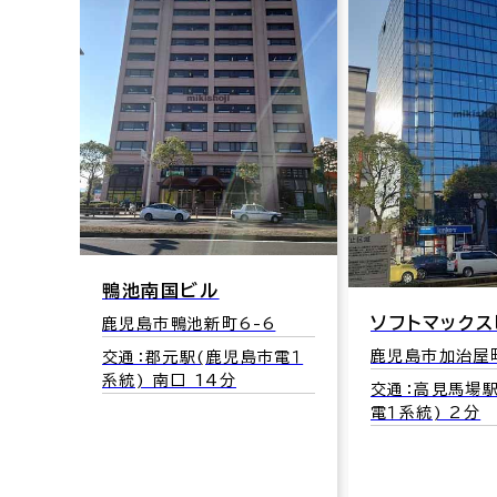
1
児島市
鴨池南国ビル
ソフトマックス
鹿児島市鴨池新町6-6
鹿児島市加治屋町
交通：郡元駅(鹿児島市電１
系統) 南口 14分
交通：高見馬場
電１系統) 2分