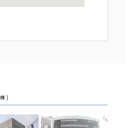
7
）
棟