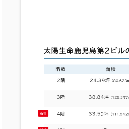
太陽生命鹿児島第２ビル
階数
面積
2階
24.39坪
（80.628
3階
38.84坪
（128.397
4階
33.59坪
（111.042