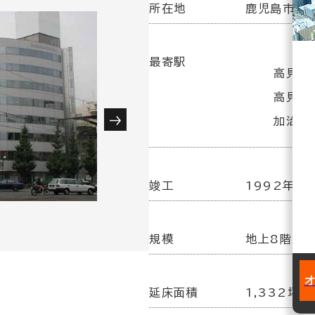
所在地
鹿児島市西千
最寄駅
高見馬
高見馬
加治屋
竣工
1992年 3
規模
地上8階／
延床面積
1,332坪