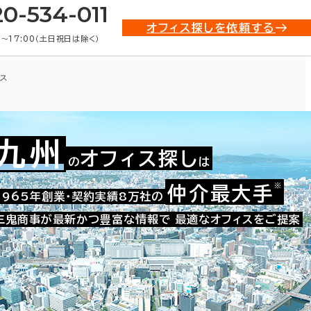
20-534-011
オフィス探しを依頼する
0〜17:00（土日祝日は除く）
ス
九州
オフィス探し
の
は
※
仲介最大手
010-02215
1965年創業・契約実績8万社の
お問い合わせ番号：
三鬼商事が最新かつ豊富な情報で
最適なオフィスをご提案