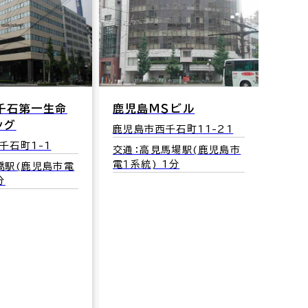
千石第一生命
鹿児島ＭＳビル
アー
ング
ビル
鹿児島市西千石町11-21
千石町1-1
鹿児島
交通：高見馬場駅(鹿児島市
電１系統) 1分
橋駅(鹿児島市電
交通
分
１系統