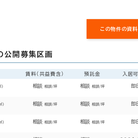
この物件の資料
の公開募集区画
賃料（共益費含）
預託金
入居
相談
相談
即
㎡）
相談/坪
相談/坪
相談
相談
即
㎡）
相談/坪
相談/坪
相談
相談
即
㎡）
相談/坪
相談/坪