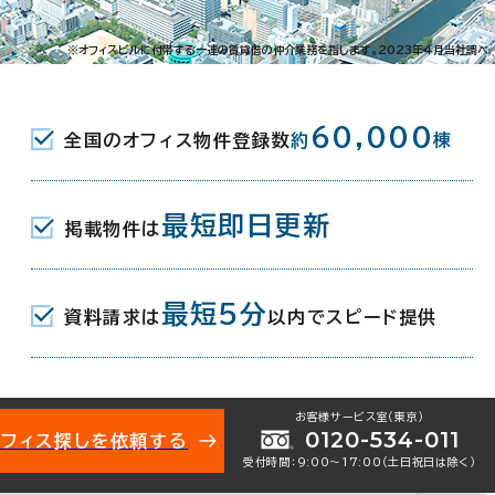
石町17-3
※オフィスビルに付帯する一連の賃貸借の仲介業務を指します。2023年4月当社調べ
場駅(鹿児島市電２系統) 1分
60,000
全国のオフィス物件登録数
約
棟
場駅(鹿児島市電１系統) 2分
町駅(鹿児島市電２系統) 4分
最短即日更新
掲載物件は
月
最短5分
資料請求は
以内でスピード提供
地下1階建
お客様サービス室（東京）
0120-534-011
オフィス探しを依頼する
受付時間：9:00〜17:00（土日祝日は除く）