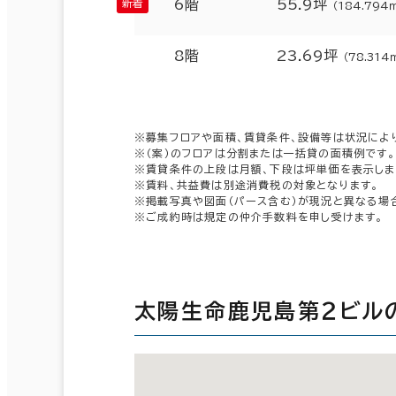
6階
55.9坪
（184.794
8階
23.69坪
（78.314
※募集フロアや面積、賃貸条件、設備等は状況によ
※（案）のフロアは分割または一括貸の面積例です。
※賃貸条件の上段は月額、下段は坪単価を表示しま
※賃料、共益費は別途消費税の対象となります。
※掲載写真や図面（パース含む）が現況と異なる場
※ご成約時は規定の仲介手数料を申し受けます。
太陽生命鹿児島第２ビル