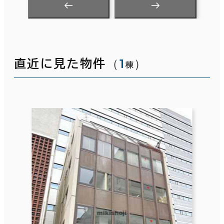
（
1
）
直近に見た物件
棟