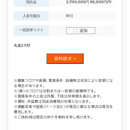
預託金
2,700,000円 90,000円/坪
入居可能日
即日
一括請求リスト
追加
礼金2カ月
資料請求
※募集フロアや面積、賃貸条件、設備等は状況により変更にな
る場合があります。
※（案）のフロアは分割または一括貸の面積例です。
※賃貸条件の上段は月額、下段は坪単価を表示します。
※賃料、共益費は別途消費税の対象となります。
※掲載写真や図面（パース含む）が現況と異なる場合は現況を
優先します。
※ご成約時は規定の仲介手数料を申し受けます。