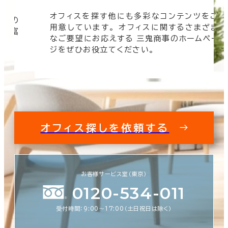
オフィスを探す他にも多彩なコンテンツをご
信頼の
用意しています。 オフィスに関するさまざま
 豊富
なご要望にお応えする 三鬼商事のホームペー
す。
ジをぜひお役立てください。
オフィス探しを依頼する
お客様サービス室（東京）
0120-534-011
受付時間：9:00〜17:00（土日祝日は除く）