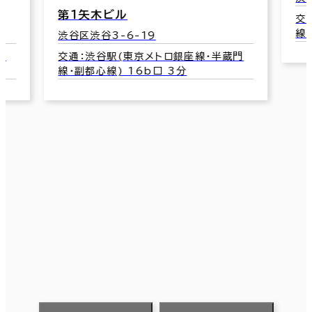
第１矢木ビル
交
線
渋谷区渋谷3-6-19
門
交通：渋谷駅(東京メトロ銀座線･半蔵門
線･副都心線) 16b口 3分