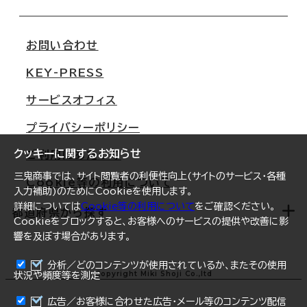
会社概要
移転スケジュール
支店情報
オフィス移転Q&A
お問い合わせ
東京
三鬼商事が選ばれる理由
KEY-PRESS
大阪
一般事業主行動計画
サービスオフィス
名古屋
採用情報
プライバシーポリシー
札幌
ご契約者様の声
クッキーに関するお知らせ
ご利用にあたって
仙台
三鬼商事では、サイト閲覧者の利便性向上(サイトのサービス・各種
Cookie等の利用について
横浜
入力補助)のためにCookieを使用します。
詳細については
Cookie等の利用について
をご確認ください。
福岡
都道府県から探す
Cookieをブロックすると、お客様へのサービスの提供や改善に影
響を及ぼす場合があります。
オフィスリポート
ログイン
分析／どのコンテンツが使用されているか、またその使用
北海道
Copyright Miki Shoji Co.,ltd
状況や頻度等を測定
まとめて資料請求
青森県
広告／お客様に合わせた広告・メール等のコンテンツ配信