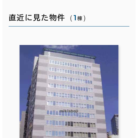
（
1
）
直近に見た物件
棟