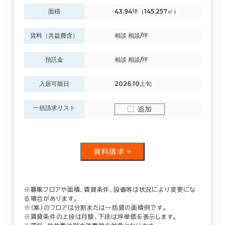
面積
43.94坪（145.257㎡）
賃料（共益費含）
相談 相談/坪
預託金
相談 相談/坪
入居可能日
2026.10上旬
一括請求リスト
追加
資料請求
※募集フロアや面積、賃貸条件、設備等は状況により変更にな
る場合があります。
※（案）のフロアは分割または一括貸の面積例です。
※賃貸条件の上段は月額、下段は坪単価を表示します。