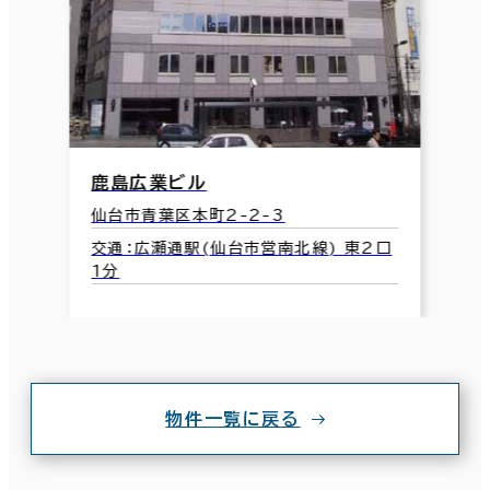
鹿島広業ビル
仙台市青葉区本町2-2-3
交通：広瀬通駅(仙台市営南北線) 東2口
1分
物件一覧に戻る