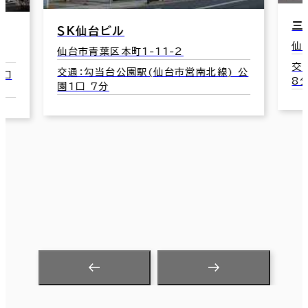
三共仙台ビル
仙台市青葉区本町1-12-7
交通：広瀬通駅(仙台市営南北線) 東2口
南北線) 公
8分