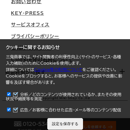
オフィス移転Q&A
お問い合わせ
東京
三鬼商事が選ばれる理由
KEY-PRESS
大阪
一般事業主行動計画
サービスオフィス
名古屋
採用情報
プライバシーポリシー
札幌
ご契約者様の声
クッキーに関するお知らせ
ご利用にあたって
仙台
三鬼商事では、サイト閲覧者の利便性向上(サイトのサービス・各種
Cookie等の利用について
横浜
入力補助)のためにCookieを使用します。
詳細については
Cookie等の利用について
をご確認ください。
福岡
都道府県から探す
Cookieをブロックすると、お客様へのサービスの提供や改善に影
響を及ぼす場合があります。
オフィスリポート
ログイン
分析／どのコンテンツが使用されているか、またその使用
北海道
Copyright Miki Shoji Co.,ltd
状況や頻度等を測定
まとめて資料請求
青森県
広告／お客様に合わせた広告・メール等のコンテンツ配信
岩手県
0120-534-011
設定を保存する
オフィス探しを依頼する