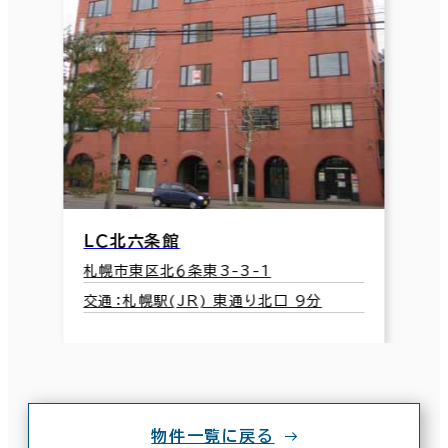
ＬＣ北六条館
札幌市東区北６条東3-3-1
交通：札幌駅(JR) 東通り北口 9分
物件一覧に戻る