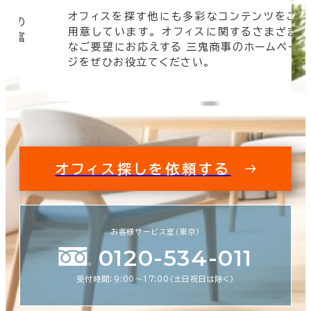
オフィスを探す他にも多彩なコンテンツをご
信頼の
用意しています。 オフィスに関するさまざま
 豊富
なご要望にお応えする 三鬼商事のホームペー
す。
ジをぜひお役立てください。
オフィス探しを依頼する
お客様サービス室（東京）
0120-534-011
受付時間：9:00〜17:00（土日祝日は除く）