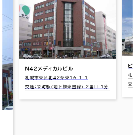
ビ
Ｎ４２メディカルビル
札
札幌市東区北４２条東16-1-1
交
交通：栄町駅(地下鉄東豊線) 2番口 1分