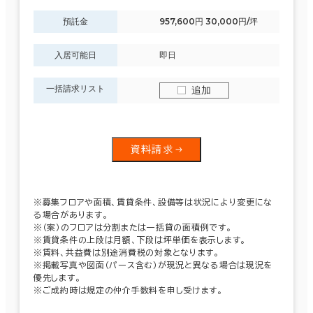
預託金
957,600円 30,000円/坪
入居可能日
即日
一括請求リスト
追加
資料請求
※募集フロアや面積、賃貸条件、設備等は状況により変更にな
る場合があります。
※（案）のフロアは分割または一括貸の面積例です。
※賃貸条件の上段は月額、下段は坪単価を表示します。
※賃料、共益費は別途消費税の対象となります。
※掲載写真や図面（パース含む）が現況と異なる場合は現況を
優先します。
※ご成約時は規定の仲介手数料を申し受けます。