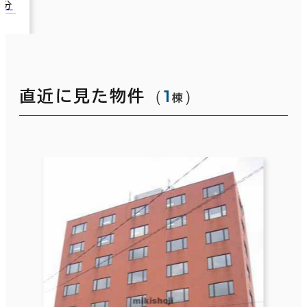
1分
（
1
）
直近に見た物件
棟