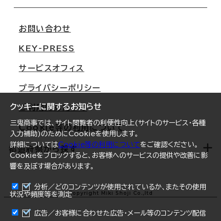
会社概要
移転スケジュール
支店情報
オフィス移転Q&A
お問い合わせ
東京
三鬼商事が選ばれる理由
KEY-PRESS
大阪
一般事業主行動計画
サービスオフィス
名古屋
採用情報
プライバシーポリシー
札幌
ご契約者様の声
クッキーに関するお知らせ
ご利用にあたって
仙台
三鬼商事では、サイト閲覧者の利便性向上(サイトのサービス・各種
Cookie等の利用について
横浜
入力補助)のためにCookieを使用します。
詳細については
Cookie等の利用について
をご確認ください。
福岡
都道府県から探す
Cookieをブロックすると、お客様へのサービスの提供や改善に影
響を及ぼす場合があります。
オフィスリポート
ログイン
分析／どのコンテンツが使用されているか、またその使用
北海道
Copyright Miki Shoji Co.,ltd
状況や頻度等を測定
まとめて資料請求
青森県
広告／お客様に合わせた広告・メール等のコンテンツ配信