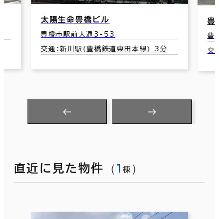
太陽生命豊橋ビル
豊
豊橋市駅前大通3-53
豊
分
交通：新川駅(豊橋鉄道東田本線) 3分
交
（
1
）
直近に見た物件
棟