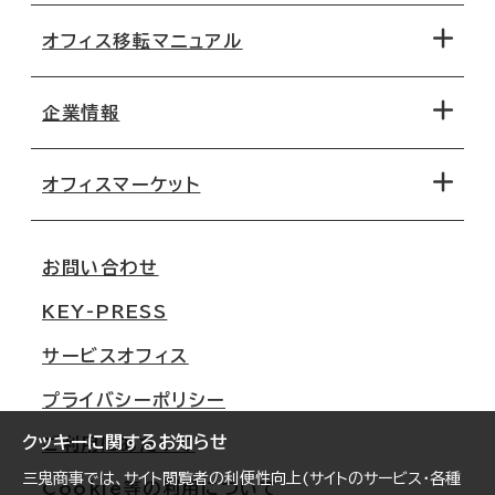
オフィス移転マニュアル
エリアから探す
地図から探す
企業情報
オフィス探しのためのチェックポイント
路線・駅から探す
移転コストシミュレーション
オフィスマーケット
会社概要
移転スケジュール
支店情報
オフィス移転Q&A
お問い合わせ
東京
三鬼商事が選ばれる理由
KEY-PRESS
大阪
一般事業主行動計画
サービスオフィス
名古屋
採用情報
プライバシーポリシー
札幌
ご契約者様の声
クッキーに関するお知らせ
ご利用にあたって
仙台
三鬼商事では、サイト閲覧者の利便性向上(サイトのサービス・各種
Cookie等の利用について
横浜