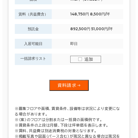
賃料（共益費含）
148,750円 8,500円/坪
預託金
892,500円 51,000円/坪
入居可能日
即日
一括請求リスト
追加
資料請求
※募集フロアや面積、賃貸条件、設備等は状況により変更にな
る場合があります。
※（案）のフロアは分割または一括貸の面積例です。
※賃貸条件の上段は月額、下段は坪単価を表示します。
※賃料、共益費は別途消費税の対象となります。
※掲載写真や図面（パース含む）が現況と異なる場合は現況を