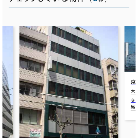
京
大
交
島