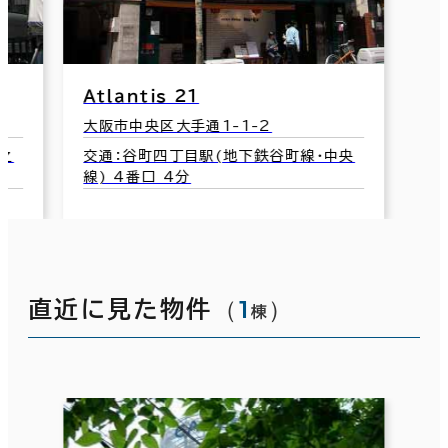
Ａｔｌａｎｔｉｓ ２１
大阪市中央区大手通1-1-2
之
交通：谷町四丁目駅(地下鉄谷町線･中央
線) 4番口 4分
（
1
）
直近に見た物件
棟