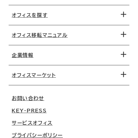
オフィスを探す
オフィス移転マニュアル
エリアから探す
地図から探す
企業情報
オフィス探しのためのチェックポイント
路線・駅から探す
移転コストシミュレーション
オフィスマーケット
会社概要
移転スケジュール
支店情報
オフィス移転Q&A
お問い合わせ
東京
三鬼商事が選ばれる理由
KEY-PRESS
大阪
一般事業主行動計画
サービスオフィス
名古屋
採用情報
プライバシーポリシー
札幌