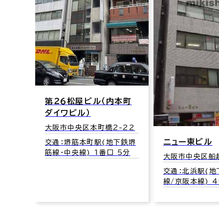
-7
下鉄堺
第２６松屋ビル（内本町
5分
ダイワビル）
大阪市中央区本町橋2-22
ニュー東ビル
交通：堺筋本町駅(地下鉄堺
筋線･中央線) 1番口 5分
大阪市中央区船越
交通：北浜駅(地
線/京阪本線) 4