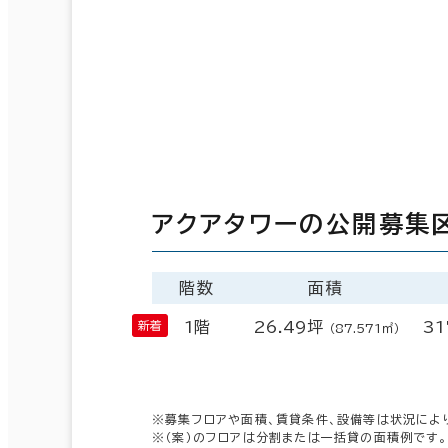
アクアタワーの公開募集
階数
面積
1階
26.49坪
31
（87.571㎡）
※募集フロアや面積、賃貸条件、設備等は状況によ
※（案）のフロアは分割または一括貸の面積例です。