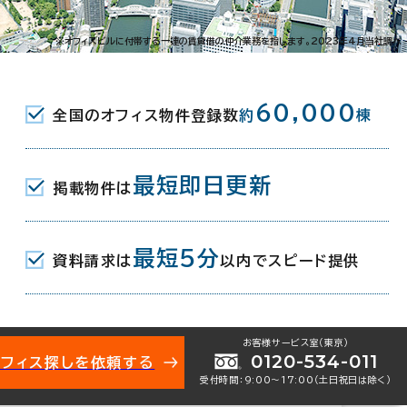
北浜東6-6
※オフィスビルに付帯する一連の賃貸借の仲介業務を指します。2023年4月当社調べ
(地下鉄堺筋線/京阪本線) 29番口 5
60,000
全国のオフィス物件登録数
約
棟
(地下鉄谷町線/京阪中之島線･本線) 11番口
最短即日更新
掲載物件は
宮駅(JR) 3番口 11分
最短5分
資料請求は
以内でスピード提供
月
お客様サービス室（東京）
地下1階建
0120-534-011
オフィス探しを依頼する
受付時間：9:00〜17:00（土日祝日は除く）