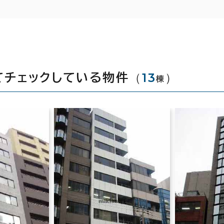
（
13
）
てチェックしている物件
棟