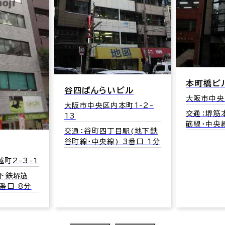
本町橋ビ
谷四ばんらいビル
大阪市中央
大阪市中央区内本町1-2-
交通：堺筋
13
筋線･中央線
交通：谷町四丁目駅(地下鉄
谷町線･中央線) 3番口 1分
町2-3-1
下鉄堺筋
番口 8分