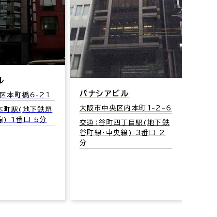
宇野
大阪市
ル
14
パナシアビル
区本町橋6-21
交通
大阪市中央区内本町1-2-6
本町駅(地下鉄堺
筋線･
) 1番口 5分
交通：谷町四丁目駅(地下鉄
谷町線･中央線) 3番口 2
分