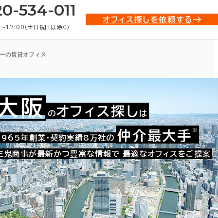
20-534-011
オフィス探しを依頼する
0〜17:00（土日祝日は除く）
ーの賃貸オフィス
大阪
オフィス探し
の
は
※
仲介最大手
009-03903
1965年創業・契約実績8万社の
お問い合わせ番号：
三鬼商事が最新かつ豊富な情報で
最適なオフィスをご提案