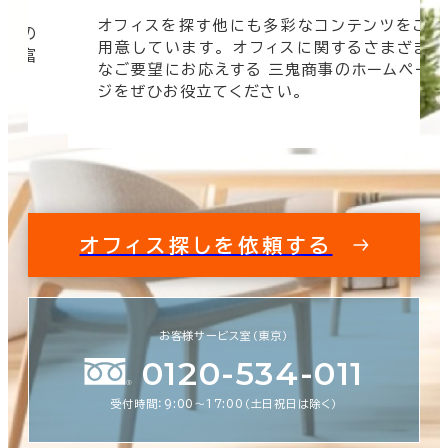
オフィスを探す他にも多彩なコンテンツをご
信頼の
用意しています。 オフィスに関するさまざま
 豊富
なご要望にお応えする 三鬼商事のホームペー
す。
ジをぜひお役立てください。
オフィス探しを依頼する
お客様サービス室（東京）
0120-534-011
受付時間：9:00〜17:00（土日祝日は除く）