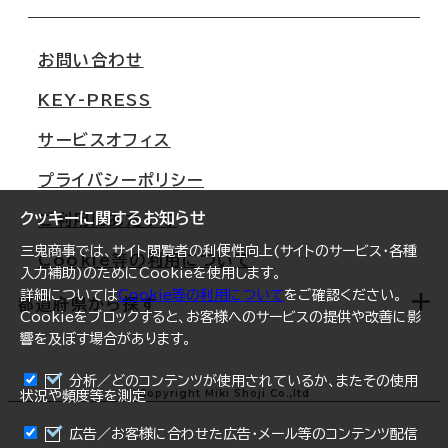
会社概要
移転スケジュール
支店情報
オフィス移転Q&A
お問い合わせ
東京
三鬼商事が選ばれる理由
KEY-PRESS
大阪
一般事業主行動計画
サービスオフィス
名古屋
採用情報
プライバシーポリシー
札幌
ご契約者様の声
クッキーに関するお知らせ
ご利用にあたって
仙台
三鬼商事では、サイト閲覧者の利便性向上(サイトのサービス・各種
Cookie等の利用について
横浜
入力補助)のためにCookieを使用します。
詳細については
Cookie等の利用について
をご確認ください。
福岡
都道府県から探す
Cookieをブロックすると、お客様へのサービスの提供や改善に影
響を及ぼす場合があります。
オフィスリポート
ログイン
分析／どのコンテンツが使用されているか、またその使用
北海道
Copyright Miki Shoji Co.,ltd
状況や頻度等を測定
まとめて資料請求
青森県
広告／お客様に合わせた広告・メール等のコンテンツ配信