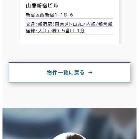
山兼新宿ビル
新宿区西新宿1-18-6
交通：新宿駅(東京メトロ丸ノ内線/都営新
宿線･大江戸線) 5番口 1分
物件一覧に戻る