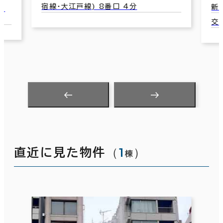
宿線･大江戸線) 8番口 4分
新宿
交通
（
1
）
直近に見た物件
棟