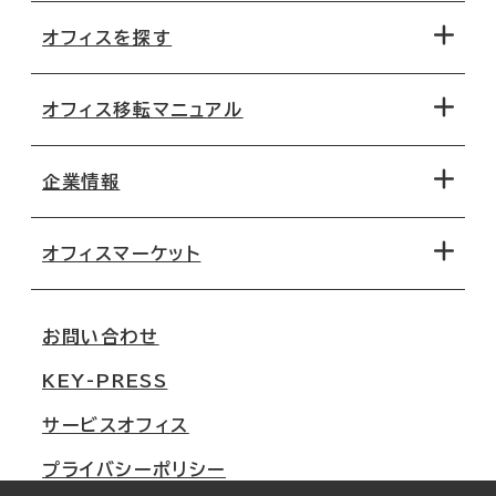
オフィスを探す
オフィス移転マニュアル
エリアから探す
地図から探す
企業情報
オフィス探しのためのチェックポイント
路線・駅から探す
移転コストシミュレーション
オフィスマーケット
会社概要
移転スケジュール
支店情報
オフィス移転Q&A
お問い合わせ
東京
三鬼商事が選ばれる理由
KEY-PRESS
大阪
一般事業主行動計画
サービスオフィス
名古屋
採用情報
プライバシーポリシー
札幌
ご契約者様の声