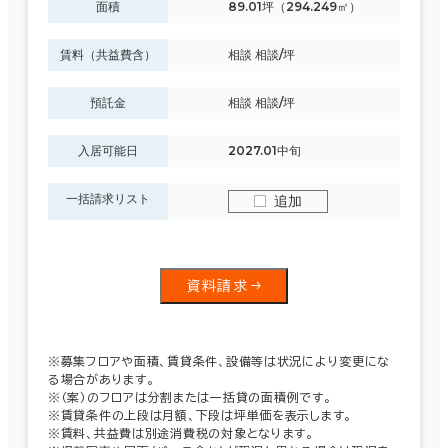
面積
89.01坪（294.249㎡）
賃料（共益費含）
相談 相談/坪
預託金
相談 相談/坪
入居可能日
2027.01中旬
一括請求リスト
追加
資料請求
※募集フロアや面積、賃貸条件、設備等は状況により変更にな
る場合があります。
※（案）のフロアは分割または一括貸の面積例です。
※賃貸条件の上段は月額、下段は坪単価を表示します。
※賃料、共益費は別途消費税の対象となります。