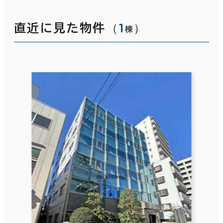
（
1
）
直近に見た物件
棟