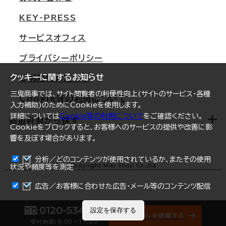
東京
三鬼商事が選ばれる理由
KEY-PRESS
大阪
一般事業主行動計画
サービスオフィス
名古屋
採用情報
プライバシーポリシー
札幌
ご契約者様の声
クッキーに関するお知らせ
ご利用にあたって
仙台
三鬼商事では、サイト閲覧者の利便性向上(サイトのサービス・各種
Cookie等の利用について
横浜
入力補助)のためにCookieを使用します。
詳細については
Cookie等の利用について
をご確認ください。
福岡
都道府県から探す
Cookieをブロックすると、お客様へのサービスの提供や改善に影
響を及ぼす場合があります。
オフィスリポート
ログイン
分析／どのコンテンツが使用されているか、またその使用
北海道
Copyright Miki Shoji Co.,ltd
状況や頻度等を測定
まとめて資料請求
青森県
広告／お客様に合わせた広告・メール等のコンテンツ配信
岩手県
0120-534-011
設定を保存する
オフィス探しを依頼する
受付時間：9:00〜17:00
宮城県