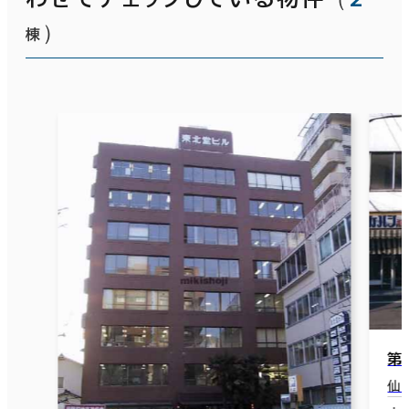
）
棟
第
仙