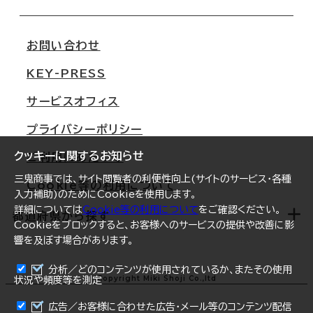
会社概要
移転スケジュール
支店情報
オフィス移転Q&A
お問い合わせ
東京
三鬼商事が選ばれる理由
KEY-PRESS
大阪
一般事業主行動計画
サービスオフィス
名古屋
採用情報
プライバシーポリシー
札幌
ご契約者様の声
クッキーに関するお知らせ
ご利用にあたって
仙台
三鬼商事では、サイト閲覧者の利便性向上(サイトのサービス・各種
Cookie等の利用について
横浜
入力補助)のためにCookieを使用します。
詳細については
Cookie等の利用について
をご確認ください。
福岡
都道府県から探す
Cookieをブロックすると、お客様へのサービスの提供や改善に影
響を及ぼす場合があります。
オフィスリポート
ログイン
分析／どのコンテンツが使用されているか、またその使用
北海道
Copyright Miki Shoji Co.,ltd
状況や頻度等を測定
まとめて資料請求
青森県
広告／お客様に合わせた広告・メール等のコンテンツ配信