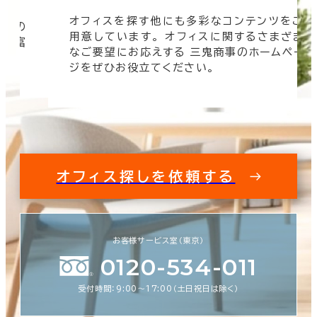
オフィスを探す他にも多彩なコンテンツをご
信頼の
用意しています。 オフィスに関するさまざま
 豊富
なご要望にお応えする 三鬼商事のホームペー
す。
ジをぜひお役立てください。
オフィス探しを依頼する
お客様サービス室（東京）
0120-534-011
受付時間：9:00〜17:00（土日祝日は除く）