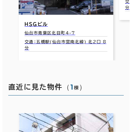
交
分
ＨＳＧビル
仙台市青葉区北目町4-7
交通：五橋駅(仙台市営南北線) 北2口 8
分
（
1
）
直近に見た物件
棟