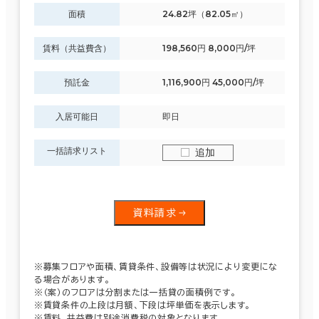
面積
24.82坪（82.05㎡）
賃料（共益費含）
198,560円 8,000円/坪
預託金
1,116,900円 45,000円/坪
入居可能日
即日
一括請求リスト
追加
資料請求
※募集フロアや面積、賃貸条件、設備等は状況により変更にな
る場合があります。
※（案）のフロアは分割または一括貸の面積例です。
※賃貸条件の上段は月額、下段は坪単価を表示します。
※賃料、共益費は別途消費税の対象となります。