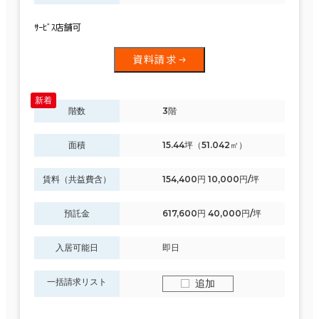
ｻｰﾋﾞｽ店舗可
資料請求
階数
3階
面積
15.44坪（51.042㎡）
賃料（共益費含）
154,400円 10,000円/坪
預託金
617,600円 40,000円/坪
入居可能日
即日
一括請求リスト
追加