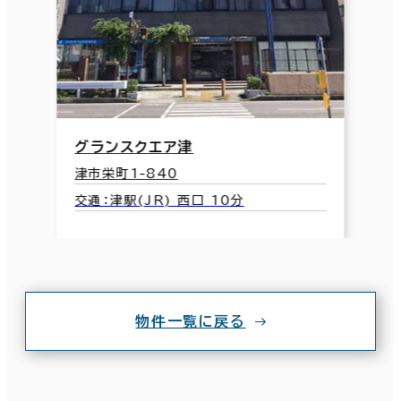
グランスクエア津
津市栄町1-840
交通：津駅(JR) 西口 10分
物件一覧に戻る