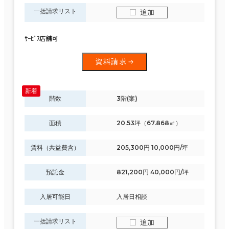
一括請求リスト
追加
ｻｰﾋﾞｽ店舗可
資料請求
階数
3階(案)
面積
20.53坪（67.868㎡）
賃料（共益費含）
205,300円 10,000円/坪
預託金
821,200円 40,000円/坪
入居可能日
入居日相談
一括請求リスト
追加