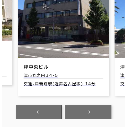
津フェニックスビル
5
津市東丸之内33-1
近鉄名古屋線) 14分
交通：津新町駅(近鉄名古屋線) 