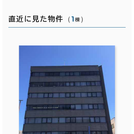
（
1
）
直近に見た物件
棟