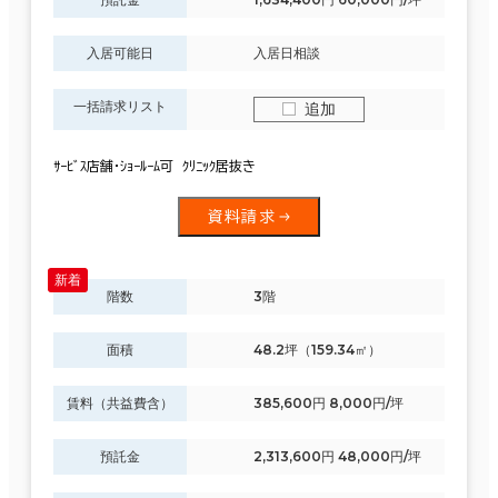
入居可能日
入居日相談
一括請求リスト
追加
ｻｰﾋﾞｽ店舗・ｼｮｰﾙｰﾑ可 ｸﾘﾆｯｸ居抜き
資料請求
階数
3階
面積
48.2坪（159.34㎡）
賃料（共益費含）
385,600円 8,000円/坪
預託金
2,313,600円 48,000円/坪