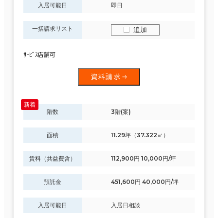
入居可能日
即日
一括請求リスト
追加
ｻｰﾋﾞｽ店舗可
資料請求
階数
3階(案)
面積
11.29坪（37.322㎡）
賃料（共益費含）
112,900円 10,000円/坪
預託金
451,600円 40,000円/坪
入居可能日
入居日相談