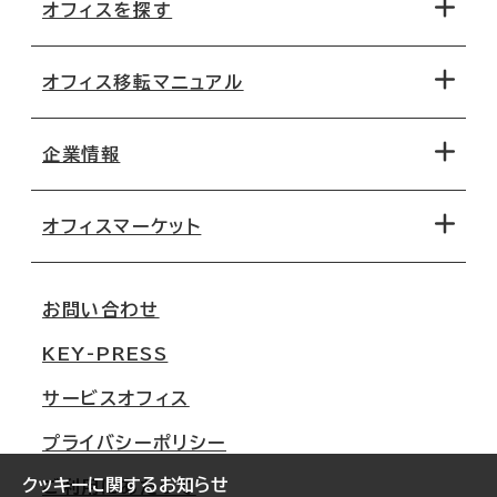
オフィスを探す
オフィス移転マニュアル
エリアから探す
地図から探す
企業情報
オフィス探しのためのチェックポイント
路線・駅から探す
移転コストシミュレーション
オフィスマーケット
会社概要
移転スケジュール
支店情報
オフィス移転Q&A
お問い合わせ
東京
三鬼商事が選ばれる理由
KEY-PRESS
大阪
一般事業主行動計画
サービスオフィス
名古屋
採用情報
プライバシーポリシー
札幌
ご契約者様の声
クッキーに関するお知らせ
ご利用にあたって
仙台