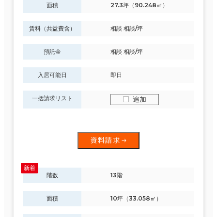
面積
27.3坪（90.248㎡）
賃料（共益費含）
相談 相談/坪
預託金
相談 相談/坪
入居可能日
即日
一括請求リスト
追加
資料請求
階数
13階
面積
10坪（33.058㎡）