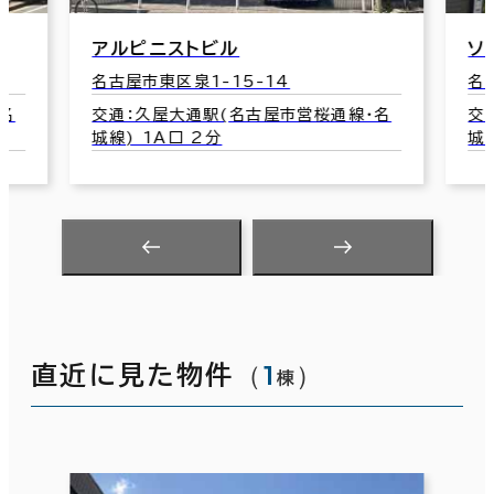
ソアービル泉
ふ
名古屋市東区泉1-2-3
名
名
交通：久屋大通駅(名古屋市営桜通線･名
交
城線) 1A口 7分
2
（
1
）
直近に見た物件
棟