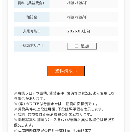
賃料（共益費含）
相談 相談/坪
預託金
相談 相談/坪
入居可能日
2026.09上旬
一括請求リスト
追加
資料請求
※募集フロアや面積、賃貸条件、設備等は状況により変更にな
る場合があります。
※（案）のフロアは分割または一括貸の面積例です。
※賃貸条件の上段は月額、下段は坪単価を表示します。
※賃料、共益費は別途消費税の対象となります。
※掲載写真や図面（パース含む）が現況と異なる場合は現況を
優先します。
※ご成約時は規定の仲介手数料を申し受けます。