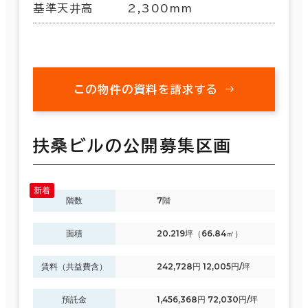
基準天井高
2,300mm
この物件の資料を請求する
扶桑ビルの公開募集区画
階数
7階
面積
20.219坪（66.84㎡）
賃料（共益費含）
242,728円 12,005円/坪
預託金
1,456,368円 72,030円/坪