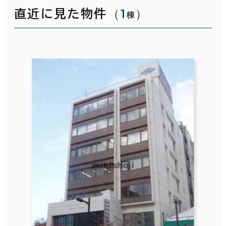
（
1
）
直近に見た物件
棟