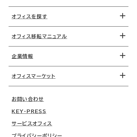
オフィスを探す
オフィス移転マニュアル
エリアから探す
地図から探す
企業情報
オフィス探しのためのチェックポイント
路線・駅から探す
移転コストシミュレーション
オフィスマーケット
会社概要
移転スケジュール
支店情報
オフィス移転Q&A
お問い合わせ
東京
三鬼商事が選ばれる理由
KEY-PRESS
大阪
一般事業主行動計画
サービスオフィス
名古屋
採用情報
プライバシーポリシー