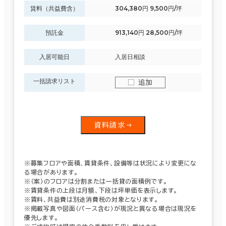
賃料（共益費含）
304,380円 9,500円/坪
預託金
913,140円 28,500円/坪
入居可能日
入居日相談
一括請求リスト
追加
資料請求
※募集フロアや面積、賃貸条件、設備等は状況により変更にな
る場合があります。
※（案）のフロアは分割または一括貸の面積例です。
※賃貸条件の上段は月額、下段は坪単価を表示します。
※賃料、共益費は別途消費税の対象となります。
※掲載写真や図面（パース含む）が現況と異なる場合は現況を
優先します。