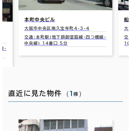
本町中央ビル
船
大阪市中央区南久宝寺町4-3-4
大
交通：本町駅(地下鉄御堂筋線･四つ橋線･
交
中央線) 14番口 5分
1
線･
（
1
）
直近に見た物件
棟