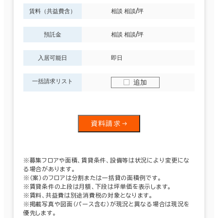
賃料（共益費含）
相談 相談/坪
預託金
相談 相談/坪
入居可能日
即日
一括請求リスト
追加
資料請求
※募集フロアや面積、賃貸条件、設備等は状況により変更にな
る場合があります。
※（案）のフロアは分割または一括貸の面積例です。
※賃貸条件の上段は月額、下段は坪単価を表示します。
※賃料、共益費は別途消費税の対象となります。
※掲載写真や図面（パース含む）が現況と異なる場合は現況を
優先します。