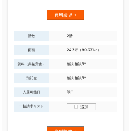
資料請求
階数
2階
面積
24.3坪（80.331㎡）
賃料（共益費含）
相談 相談/坪
預託金
相談 相談/坪
入居可能日
即日
一括請求リスト
追加