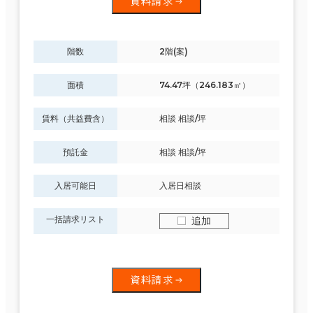
資料請求
階数
2階(案)
面積
74.47坪（246.183㎡）
賃料（共益費含）
相談 相談/坪
預託金
相談 相談/坪
入居可能日
入居日相談
一括請求リスト
追加
資料請求