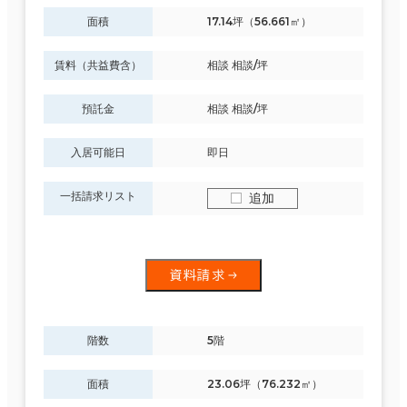
面積
17.14坪（56.661㎡）
賃料（共益費含）
相談 相談/坪
預託金
相談 相談/坪
入居可能日
即日
一括請求リスト
追加
資料請求
階数
5階
面積
23.06坪（76.232㎡）