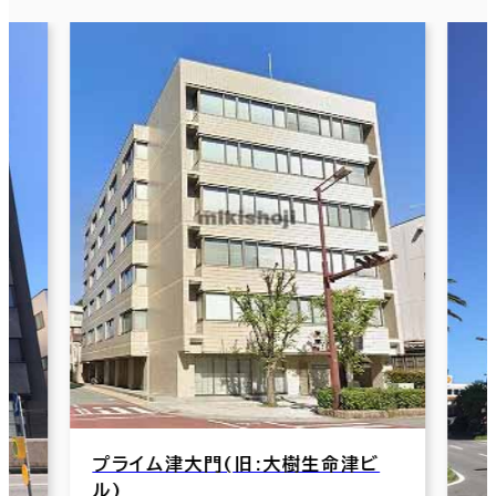
三
津
交
ビ