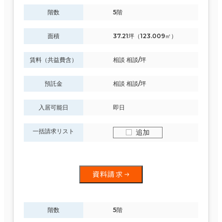
階数
5階
面積
37.21坪（123.009㎡）
賃料（共益費含）
相談 相談/坪
預託金
相談 相談/坪
入居可能日
即日
一括請求リスト
追加
資料請求
階数
5階