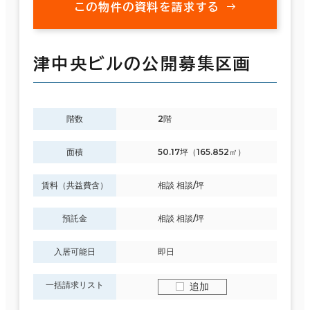
この物件の資料を請求する
津中央ビルの公開募集区画
階数
2階
面積
50.17坪（165.852㎡）
賃料（共益費含）
相談 相談/坪
預託金
相談 相談/坪
入居可能日
即日
一括請求リスト
追加