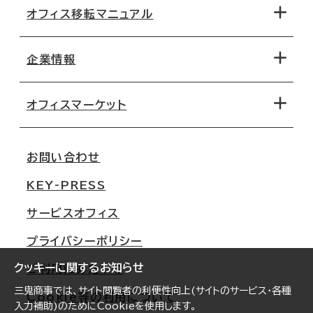
オフィス移転マニュアル
エリアから探す
地図から探す
企業情報
オフィス探しのためのチェックポイント
路線・駅から探す
移転コストシミュレーション
オフィスマーケット
会社概要
移転スケジュール
支店情報
オフィス移転Q&A
お問い合わせ
東京
三鬼商事が選ばれる理由
KEY-PRESS
大阪
一般事業主行動計画
サービスオフィス
名古屋
採用情報
プライバシーポリシー
札幌
ご契約者様の声
クッキーに関するお知らせ
ご利用にあたって
仙台
三鬼商事では、サイト閲覧者の利便性向上(サイトのサービス・各種
Cookie等の利用について
横浜
入力補助)のためにCookieを使用します。