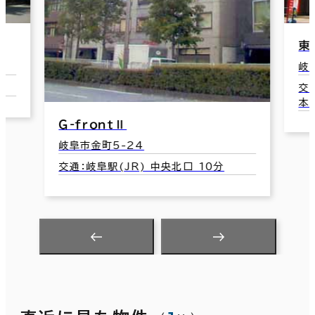
東
岐
交
本
Ｇ-ｆｒｏｎｔⅡ
岐阜市金町5-24
交通：岐阜駅(JR) 中央北口 10分