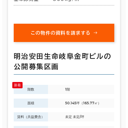
この物件の資料を請求する
明治安田生命岐阜金町ビルの
公開募集区画
階数
1階
面積
50.145坪（165.77㎡）
賃料（共益費含）
未定 未定/坪