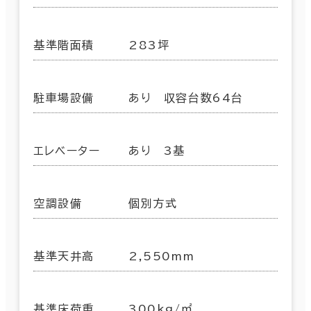
基準階面積
283坪
駐車場設備
あり 収容台数64台
エレベーター
あり 3基
空調設備
個別方式
基準天井高
2,550mm
基準床荷重
300kg/㎡