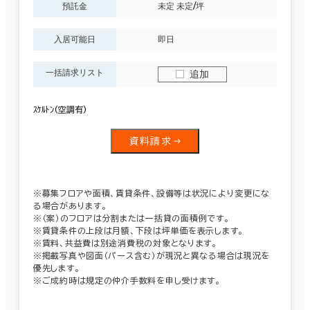
預託金
未定 未定/坪
入居可能日
即日
一括請求リスト
追加
ｽｹﾙﾄﾝ(空調有)
資料請求
※募集フロアや面積、賃貸条件、設備等は状況により変更にな
る場合があります。
※（案）のフロアは分割または一括貸の面積例です。
※賃貸条件の上段は月額、下段は坪単価を表示します。
※賃料、共益費は別途消費税の対象となります。
※掲載写真や図面（パース含む）が現況と異なる場合は現況を
優先します。
※ご成約時は規定の仲介手数料を申し受けます。