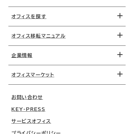
オフィスを探す
オフィス移転マニュアル
エリアから探す
地図から探す
企業情報
オフィス探しのためのチェックポイント
路線・駅から探す
移転コストシミュレーション
オフィスマーケット
会社概要
移転スケジュール
支店情報
オフィス移転Q&A
お問い合わせ
東京
三鬼商事が選ばれる理由
KEY-PRESS
大阪
一般事業主行動計画
サービスオフィス
名古屋
採用情報
プライバシーポリシー