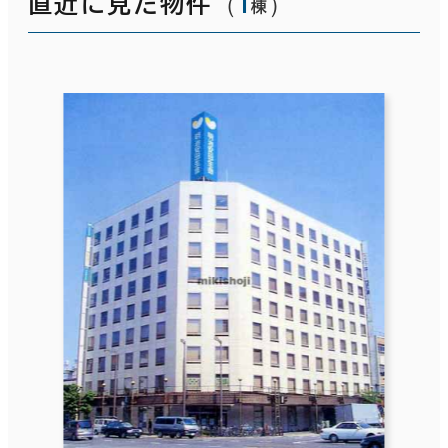
（
1
）
直近に見た物件
棟