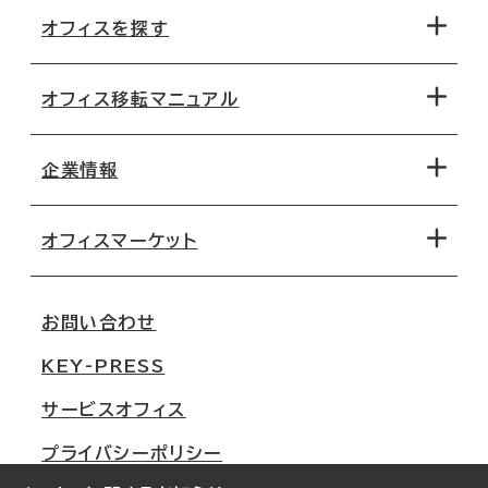
オフィスを探す
オフィス移転マニュアル
エリアから探す
地図から探す
企業情報
オフィス探しのためのチェックポイント
路線・駅から探す
移転コストシミュレーション
オフィスマーケット
会社概要
移転スケジュール
支店情報
オフィス移転Q&A
お問い合わせ
東京
三鬼商事が選ばれる理由
KEY-PRESS
大阪
一般事業主行動計画
サービスオフィス
名古屋
採用情報
プライバシーポリシー
札幌
ご契約者様の声