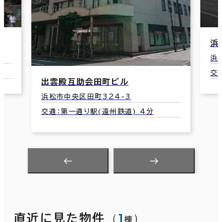
浜
浜
交
浜松大同生命ビル
浜松市中央区元城町216-18
交通：第一通り駅(遠州鉄道) 9分
（
1
）
直近に見た物件
棟