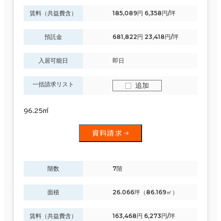
賃料（共益費含）
185,089円 6,358円/坪
預託金
681,822円 23,418円/坪
入居可能日
即日
一括請求リスト
追加
96.25㎡
資料請求
階数
7階
面積
26.066坪（86.169㎡）
賃料（共益費含）
163,468円 6,273円/坪