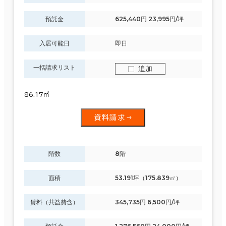
預託金
625,440円 23,995円/坪
入居可能日
即日
一括請求リスト
追加
86.17㎡
資料請求
階数
8階
面積
53.191坪（175.839㎡）
賃料（共益費含）
345,735円 6,500円/坪