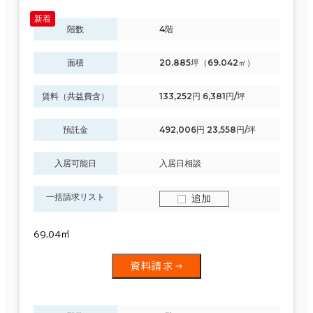
階数
4階
面積
20.885坪（69.042㎡）
賃料（共益費含）
133,252円 6,381円/坪
預託金
492,006円 23,558円/坪
入居可能日
入居日相談
一括請求リスト
追加
69.04㎡
資料請求