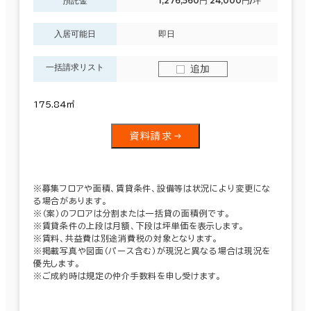
預託金
1,276,560円 24,000円/坪
入居可能日
即日
一括請求リスト
追加
175.84㎡
資料請求
※募集フロアや面積、賃貸条件、設備等は状況により変更にな
る場合があります。
※（案）のフロアは分割または一括貸の面積例です。
※賃貸条件の上段は月額、下段は坪単価を表示します。
※賃料、共益費は別途消費税の対象となります。
※掲載写真や図面（パース含む）が現況と異なる場合は現況を
優先します。
※ご成約時は規定の仲介手数料を申し受けます。