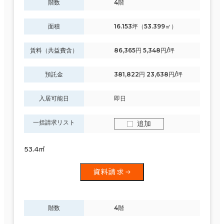
階数
4階
面積
16.153坪（53.399㎡）
賃料（共益費含）
86,365円 5,348円/坪
預託金
381,822円 23,638円/坪
入居可能日
即日
一括請求リスト
追加
53.4㎡
資料請求
階数
4階