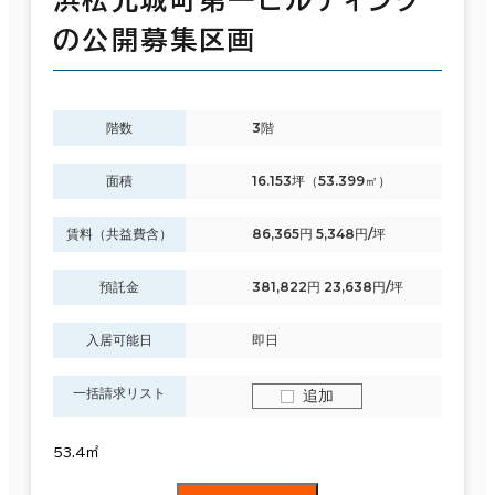
浜松元城町第一ビルディング
の公開募集区画
階数
3階
面積
16.153坪（53.399㎡）
賃料（共益費含）
86,365円 5,348円/坪
預託金
381,822円 23,638円/坪
入居可能日
即日
一括請求リスト
追加
53.4㎡