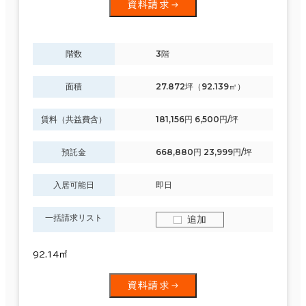
資料請求
階数
3階
面積
27.872坪（92.139㎡）
賃料（共益費含）
181,156円 6,500円/坪
預託金
668,880円 23,999円/坪
入居可能日
即日
一括請求リスト
追加
92.14㎡
資料請求