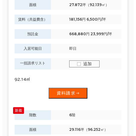
面積
27.872坪（92.139㎡）
賃料（共益費含）
181,156円 6,500円/坪
預託金
668,880円 23,999円/坪
入居可能日
即日
一括請求リスト
追加
92.14㎡
資料請求
階数
6階
面積
29.116坪（96.252㎡）