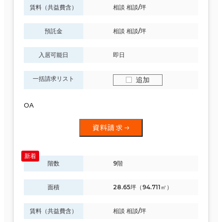
賃料（共益費含）
相談 相談/坪
預託金
相談 相談/坪
入居可能日
即日
一括請求リスト
追加
OA
資料請求
階数
9階
面積
28.65坪（94.711㎡）
賃料（共益費含）
相談 相談/坪