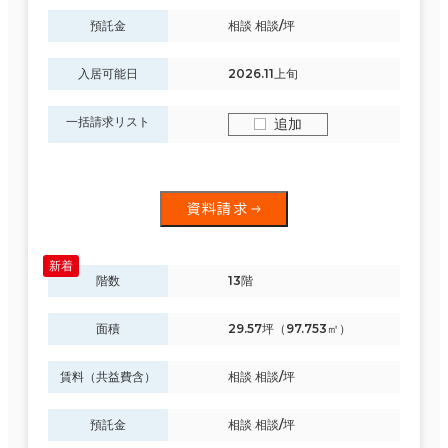
預託金
相談 相談/坪
入居可能日
2026.11上旬
一括請求リスト
追加
資料請求
階数
13階
面積
29.57坪（97.753㎡）
賃料（共益費含）
相談 相談/坪
預託金
相談 相談/坪