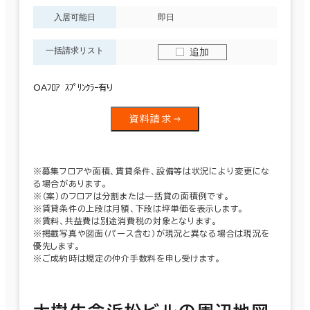
入居可能日
即日
一括請求リスト
追加
OAﾌﾛｱ ｽﾌﾟﾘﾝｸﾗｰ有り
資料請求
※募集フロアや面積、賃貸条件、設備等は状況により変更にな
る場合があります。
※（案）のフロアは分割または一括貸の面積例です。
※賃貸条件の上段は月額、下段は坪単価を表示します。
※賃料、共益費は別途消費税の対象となります。
※掲載写真や図面（パース含む）が現況と異なる場合は現況を
優先します。
※ご成約時は規定の仲介手数料を申し受けます。