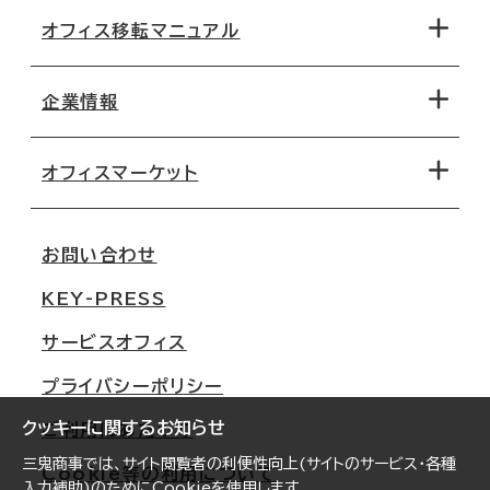
オフィス移転マニュアル
エリアから探す
地図から探す
企業情報
オフィス探しのためのチェックポイント
路線・駅から探す
移転コストシミュレーション
オフィスマーケット
会社概要
移転スケジュール
支店情報
オフィス移転Q&A
お問い合わせ
東京
三鬼商事が選ばれる理由
KEY-PRESS
大阪
一般事業主行動計画
サービスオフィス
名古屋
採用情報
プライバシーポリシー
札幌
ご契約者様の声
クッキーに関するお知らせ
ご利用にあたって
仙台
三鬼商事では、サイト閲覧者の利便性向上(サイトのサービス・各種
Cookie等の利用について
横浜
入力補助)のためにCookieを使用します。