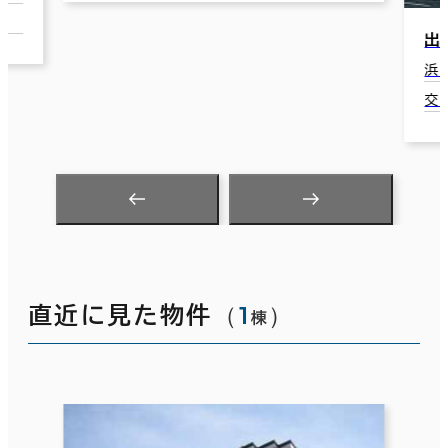
交
出雲殿互助会田町ビル
浜松市中央区田町324-3
交通：第一通り駅(遠州鉄道) 4分
（
1
）
直近に見た物件
棟