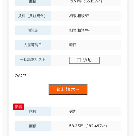
面積
19.71坪（65.157㎡）
賃料（共益費含）
相談 相談/坪
預託金
相談 相談/坪
入居可能日
即日
一括請求リスト
追加
OAﾌﾛｱ
資料請求
階数
8階
面積
58.23坪（192.497㎡）