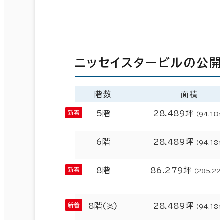
ニッセイスタービルの公
階数
面積
5階
28.489坪
（94.18
6階
28.489坪
（94.18
8階
86.279坪
（285.2
8階(案)
28.489坪
（94.18