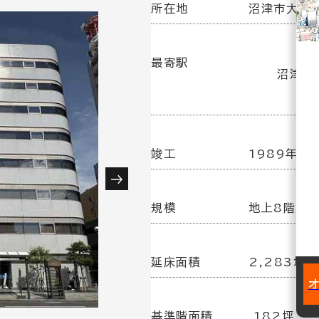
所在地
沼津市大手町
最寄駅
沼津駅(
竣工
1989年 5
規模
地上8階／
延床面積
2,283坪
基準階面積
182坪