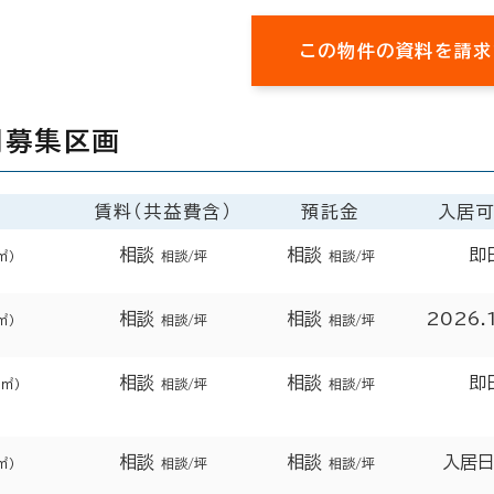
この物件の資料を請求
開募集区画
賃料（共益費含）
預託金
入居
相談
相談
即
㎡）
相談/坪
相談/坪
相談
相談
2026.
㎡）
相談/坪
相談/坪
相談
相談
即
2㎡）
相談/坪
相談/坪
相談
相談
入居
㎡）
相談/坪
相談/坪