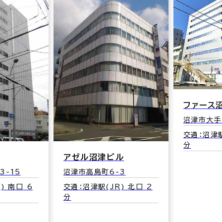
ファース
沼津市大手町
交通：沼津駅
分
アゼル沼津ビル
3-15
沼津市高島町6-3
) 南口 6
交通：沼津駅(JR) 北口 2
分