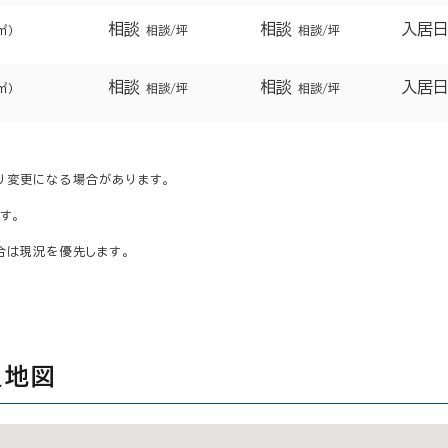
相談
相談
入居
㎡）
相談/坪
相談/坪
相談
相談
入居
㎡）
相談/坪
相談/坪
り変更になる場合があります。
す。
合は現況を優先します。
辺地図