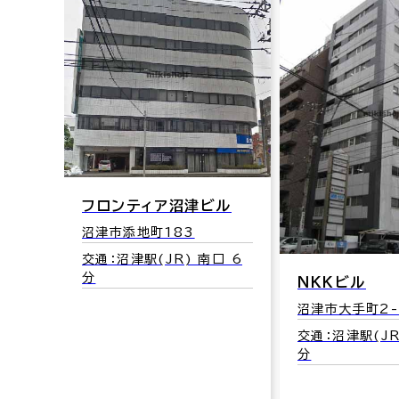
フロンティア沼津ビル
沼津市添地町183
交通：沼津駅(JR) 南口 6
分
ＮＫＫビル
上土
沼津市大手町2-
交通：沼津駅(JR
分
口 8