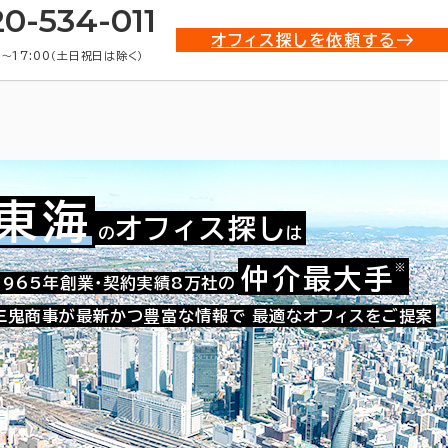
20-534-011
オフィス探しを依頼する
0〜17:00（土日祝日は除く）
東海
オフィス探し
の
は
※
仲介最大手
008-08018
1965年創業・契約実績8万社の
お問い合わせ番号：
三鬼商事が最新かつ豊富な情報で
最適なオフィスをご提案