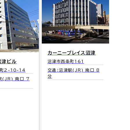
カーニープレイス沼津
沼津ビル
沼津市西条町161
交通：沼津駅(JR) 南口 8
2-10-14
分
(JR) 南口 7
ノー
沼津市
交通：
分