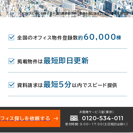
3-8-23
※オフィスビルに付帯する一連の賃貸借の仲介業務を指します。2023年4月当社調べ
JR) 南口 5分
60,000
全国のオフィス物件登録数
約
棟
最短即日更新
掲載物件は
月
最短5分
資料請求は
以内でスピード提供
地下1階建
お客様サービス室（東京）
0120-534-011
オフィス探しを依頼する
受付時間：9:00〜17:00（土日祝日は除く）