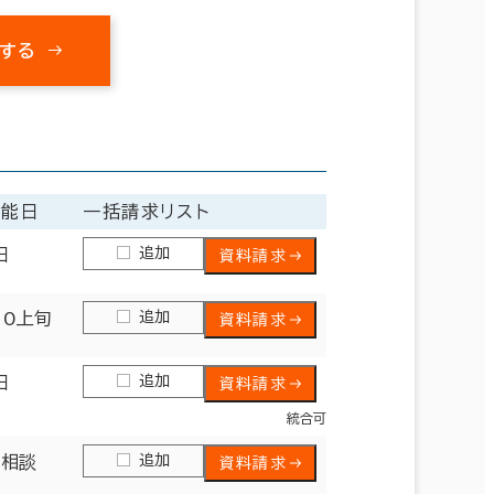
する
可能日
一括請求リスト
追加
日
資料請求
追加
10上旬
資料請求
追加
日
資料請求
統合可
追加
日相談
資料請求