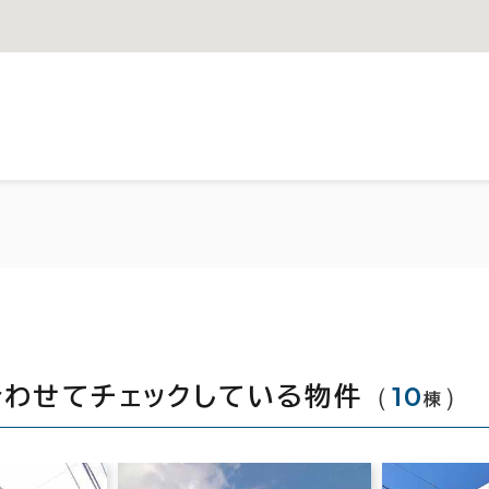
（
10
）
合わせてチェックしている物件
棟