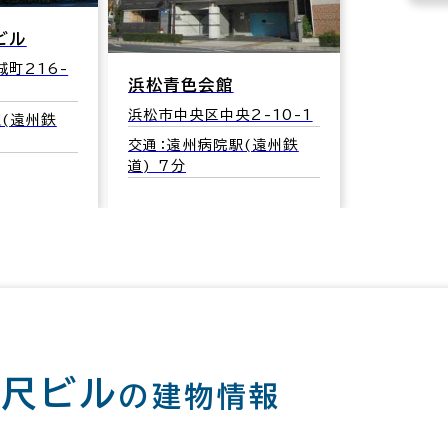
ビル
町216-
浜松青色会館
浜松市中央区中央2-10-1
(遠州鉄
交通：遠州病院駅(遠州鉄
道) 7分
連尺ビル
の建物情報