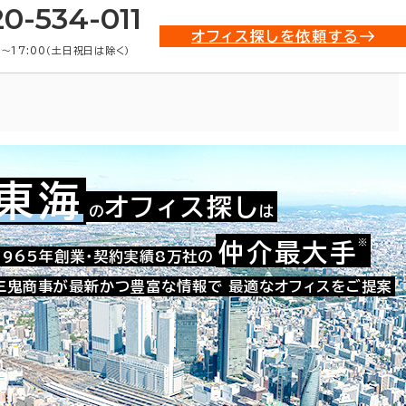
20-534-011
オフィス探しを依頼する
0〜17:00（土日祝日は除く）
東海
オフィス探し
の
は
008-08098
お問い合わせ番号：
※
仲介最大手
1965年創業・契約実績8万社の
三鬼商事が最新かつ豊富な情報で
最適なオフィスをご提案
た。