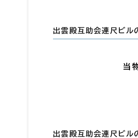
出雲殿互助会連尺ビル
当
出雲殿互助会連尺ビル