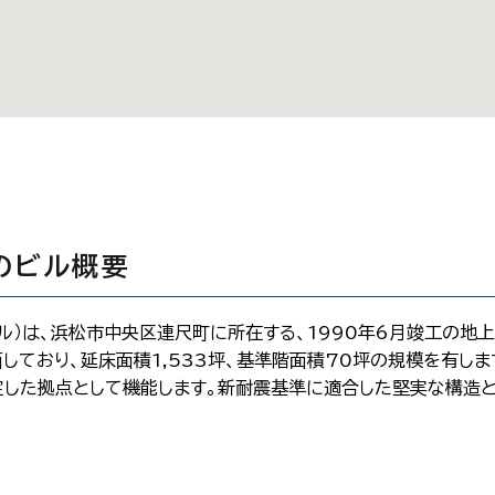
のビル概要
ル）は、浜松市中央区連尺町に所在する、1990年6月竣工の地上
面しており、延床面積1,533坪、基準階面積70坪の規模を有し
定した拠点として機能します。新耐震基準に適合した堅実な構造