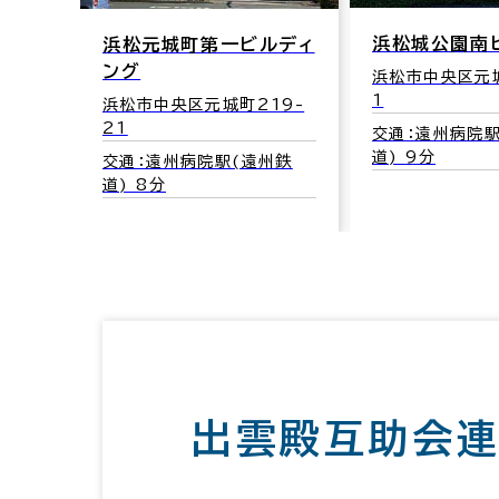
浜松城公園南
浜松元城町第一ビルディ
ング
浜松市中央区元城
1
浜松市中央区元城町219-
21
交通：遠州病院駅
道) 9分
交通：遠州病院駅(遠州鉄
道) 8分
出雲殿互助会