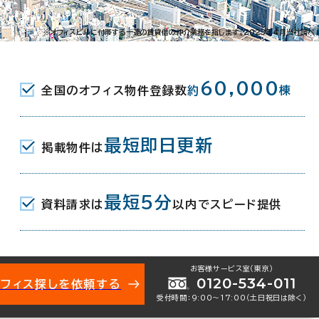
※オフィスビルに付帯する一連の賃貸借の仲介業務を指します。2023年4月当社調べ
60,000
）
全国のオフィス物件登録数
約
棟
最短即日更新
掲載物件は
最短5分
資料請求は
以内でスピード提供
お客様サービス室（東京）
0120-534-011
オフィス探しを依頼する
受付時間：9:00〜17:00（土日祝日は除く）