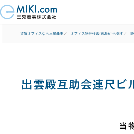
賃貸オフィスなら三鬼商事
オフィス物件検索(東海)から探す
静
出雲殿互助会連尺ビ
当