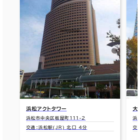
浜松アクトタワー
大
浜松市中央区板屋町111-2
浜
交通：浜松駅(JR) 北口 4分
交