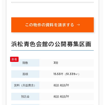
この物件の資料を請求する
浜松青色会館の公開募集区画
階数
3階
面積
15.53坪（51.339㎡）
賃料（共益費含）
相談 相談/坪
預託金
相談 相談/坪