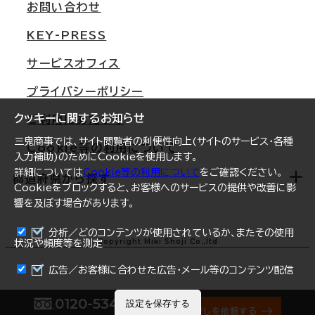
オフィス移転Q&A
お問い合わせ
東京
三鬼商事が選ばれる理由
KEY-PRESS
大阪
一般事業主行動計画
サービスオフィス
名古屋
採用情報
プライバシーポリシー
札幌
ご契約者様の声
クッキーに関するお知らせ
ご利用にあたって
仙台
三鬼商事では、サイト閲覧者の利便性向上(サイトのサービス・各種
Cookie等の利用について
横浜
入力補助)のためにCookieを使用します。
詳細については
Cookie等の利用について
をご確認ください。
福岡
都道府県から探す
Cookieをブロックすると、お客様へのサービスの提供や改善に影
響を及ぼす場合があります。
オフィスリポート
ログイン
分析／どのコンテンツが使用されているか、またその使用
北海道
Copyright Miki Shoji Co.,ltd
状況や頻度等を測定
まとめて資料請求
青森県
広告／お客様に合わせた広告・メール等のコンテンツ配信
岩手県
0120-534-011
設定を保存する
オフィス探しを依頼する