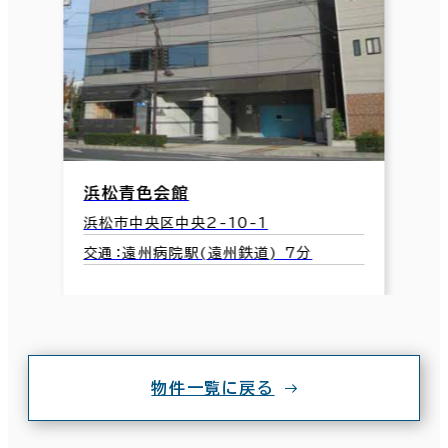
浜松青色会館
浜松市中央区中央2-10-1
交通：遠州病院駅(遠州鉄道) 7分
物件一覧に戻る