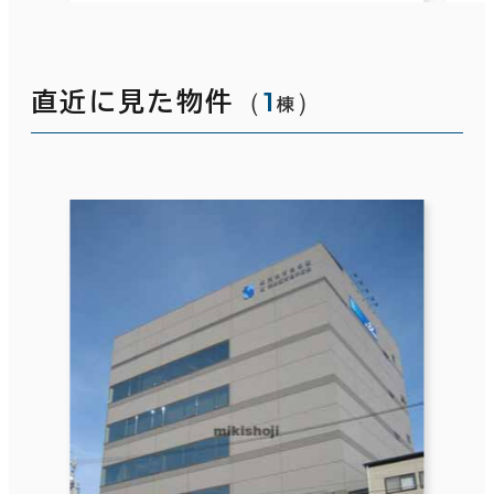
（
1
）
直近に見た物件
棟