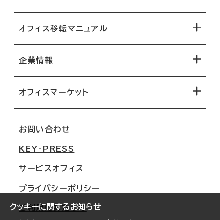
オフィス移転マニュアル
エリアから探す
地図から探す
企業情報
オフィス探しのためのチェックポイント
路線・駅から探す
移転コストシミュレーション
オフィスマーケット
会社概要
移転スケジュール
支店情報
オフィス移転Q&A
お問い合わせ
東京
三鬼商事が選ばれる理由
KEY-PRESS
大阪
一般事業主行動計画
サービスオフィス
名古屋
採用情報
プライバシーポリシー
札幌
ご契約者様の声
クッキーに関するお知らせ
ご利用にあたって
仙台