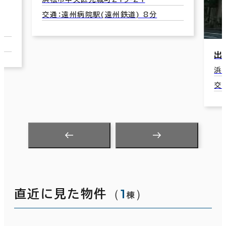
出雲殿互助会田町ビル
浜松市中央区田町324-3
交通：第一通り駅(遠州鉄道) 4分
（
1
）
直近に見た物件
棟