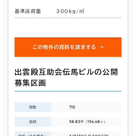
基準床荷重
300kg/㎡
この物件の資料を請求する
出雲殿互助会伝馬ビルの公開
募集区画
階数
7階
面積
58.83坪（194.48㎡）