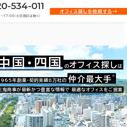
20-534-011
オフィス探しを依頼する
0〜17:00（土日祝日は除く）
中国・四国
オフィス探し
の
は
※
仲介最大手
009-45113
1965年創業・契約実績8万社の
お問い合わせ番号：
三鬼商事が最新かつ豊富な情報で
最適なオフィスをご提案