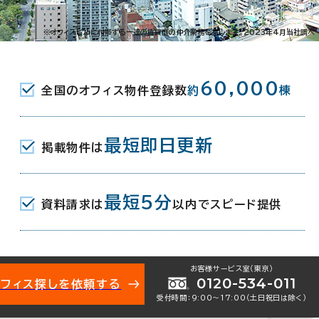
市繁本町5-3
※オフィスビルに付帯する一連の賃貸借の仲介業務を指します。2023年4月当社調べ
60,000
全国のオフィス物件登録数
約
棟
最短即日更新
掲載物件は
最短5分
資料請求は
以内でスピード提供
お客様サービス室（東京）
0120-534-011
オフィス探しを依頼する
受付時間：9:00〜17:00（土日祝日は除く）