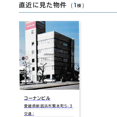
（
1
）
直近に見た物件
棟
コーナンビル
愛媛県新居浜市繁本町5-3
交通：