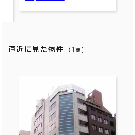
交通：茅場町駅(東京メ
西線) 2番口 2分
（
1
）
直近に見た物件
棟