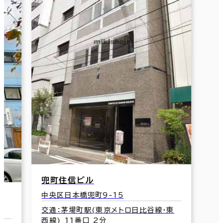
屋ビル
日本橋茅場町3-3-5
茅場町駅(東京メトロ日比谷線･東
2番口 3分
茅場町２丁目ビル
中央区日本橋茅場町2-