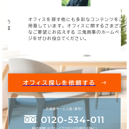
オフィスを探す他にも多彩なコンテンツをご
信頼の
用意しています。 オフィスに関するさまざま
 豊富
なご要望にお応えする 三鬼商事のホームペー
す。
ジをぜひお役立てください。
オフィス探しを依頼する
お客様サービス室（東京）
0120-534-011
受付時間：9:00〜17:00（土日祝日は除く）