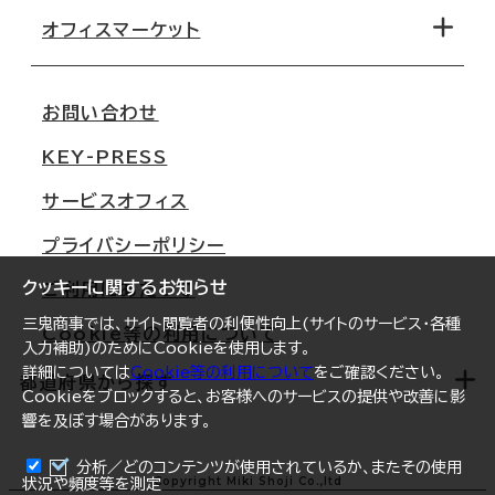
移転コストシミュレーション
オフィスマーケット
会社概要
移転スケジュール
支店情報
オフィス移転Q&A
お問い合わせ
東京
三鬼商事が選ばれる理由
KEY-PRESS
大阪
一般事業主行動計画
サービスオフィス
名古屋
採用情報
プライバシーポリシー
札幌
ご契約者様の声
クッキーに関するお知らせ
ご利用にあたって
仙台
三鬼商事では、サイト閲覧者の利便性向上(サイトのサービス・各種
Cookie等の利用について
横浜
入力補助)のためにCookieを使用します。
詳細については
Cookie等の利用について
をご確認ください。
福岡
都道府県から探す
Cookieをブロックすると、お客様へのサービスの提供や改善に影
響を及ぼす場合があります。
オフィスリポート
ログイン
分析／どのコンテンツが使用されているか、またその使用
北海道
Copyright Miki Shoji Co.,ltd
状況や頻度等を測定