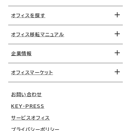
オフィスを探す
オフィス移転マニュアル
エリアから探す
地図から探す
企業情報
オフィス探しのためのチェックポイント
路線・駅から探す
移転コストシミュレーション
オフィスマーケット
会社概要
移転スケジュール
支店情報
オフィス移転Q&A
お問い合わせ
東京
三鬼商事が選ばれる理由
KEY-PRESS
大阪
一般事業主行動計画
サービスオフィス
名古屋
採用情報
プライバシーポリシー