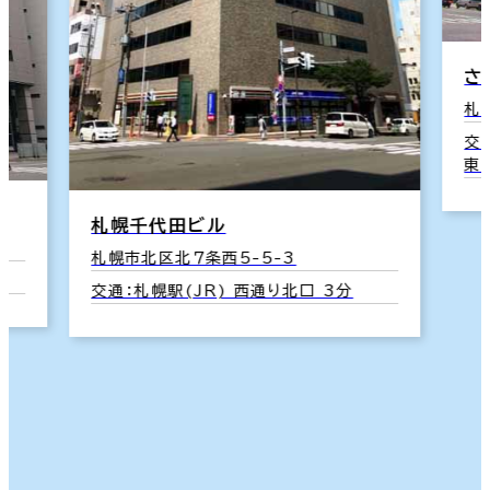
さ
札
交
東
札幌千代田ビル
札幌市北区北７条西5-5-3
交通：札幌駅(JR) 西通り北口 3分