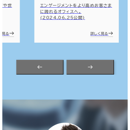
ージや世
エンゲージメントをより高めお客さま
に誇れるオフィスへ。
(2024.06.25公開)
く見る
詳しく見る