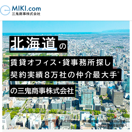
北海道
の
賃貸オフィス・貸事務所探し
契約実績8万社の仲介最大手
の三鬼商事株式会社
※オフィスビルに付帯する一連の賃貸借の仲介業務を指します。
2023年4月当社調べ