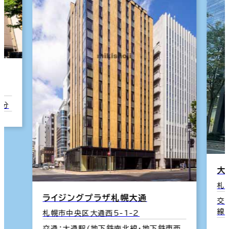
4分
大
札
ライジングプラザ札幌大通
交
線
札幌市中央区大通西5-1-2
交通：大通駅(地下鉄南北線･地下鉄東西