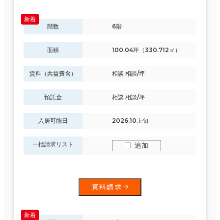
階数
6階
面積
100.04坪（330.712㎡）
賃料（共益費含）
相談 相談/坪
預託金
相談 相談/坪
入居可能日
2026.10上旬
一括請求リスト
追加
資料請求