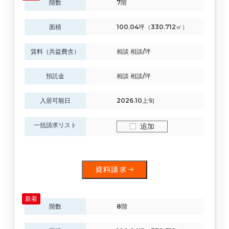
階数
7階
面積
100.04坪（330.712㎡）
賃料（共益費含）
相談 相談/坪
預託金
相談 相談/坪
入居可能日
2026.10上旬
一括請求リスト
追加
資料請求
階数
8階