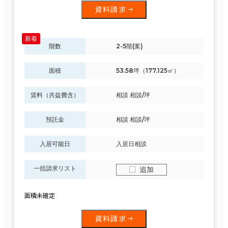
資料請求
階数
2-5階(案)
面積
53.58坪（177.125㎡）
賃料（共益費含）
相談 相談/坪
預託金
相談 相談/坪
入居可能日
入居日相談
一括請求リスト
追加
面積未確定
資料請求