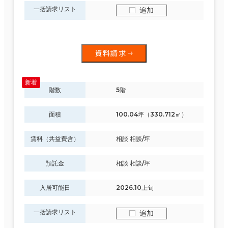
一括請求リスト
追加
資料請求
階数
5階
面積
100.04坪（330.712㎡）
賃料（共益費含）
相談 相談/坪
預託金
相談 相談/坪
入居可能日
2026.10上旬
一括請求リスト
追加