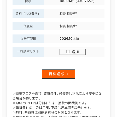
面積
100.04坪（330.712㎡）
賃料（共益費含）
相談 相談/坪
預託金
相談 相談/坪
入居可能日
2026.10上旬
一括請求リスト
追加
資料請求
※募集フロアや面積、賃貸条件、設備等は状況により変更にな
る場合があります。
※（案）のフロアは分割または一括貸の面積例です。
※賃貸条件の上段は月額、下段は坪単価を表示します。
※賃料、共益費は別途消費税の対象となります。
※掲載写真や図面（パース含む）が現況と異なる場合は現況を