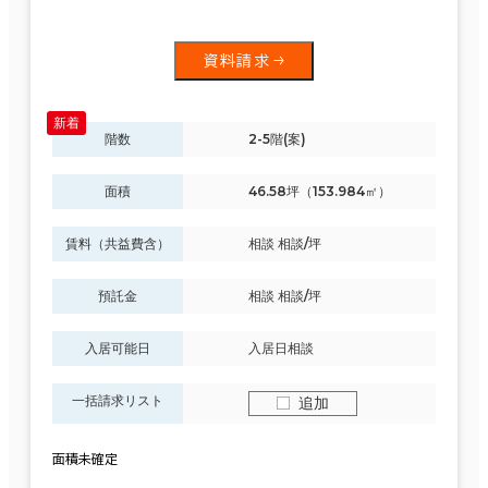
資料請求
階数
2-5階(案)
面積
46.58坪（153.984㎡）
賃料（共益費含）
相談 相談/坪
預託金
相談 相談/坪
入居可能日
入居日相談
一括請求リスト
追加
面積未確定