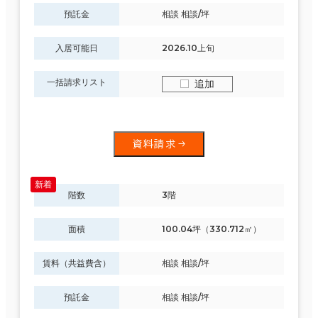
預託金
相談 相談/坪
入居可能日
2026.10上旬
一括請求リスト
追加
資料請求
階数
3階
面積
100.04坪（330.712㎡）
賃料（共益費含）
相談 相談/坪
預託金
相談 相談/坪