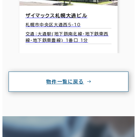
ザイマックス札幌大通ビル
札幌市中央区大通西5-10
交通：大通駅(地下鉄南北線･地下鉄東西
線･地下鉄東豊線) 1番口 1分
物件一覧に戻る