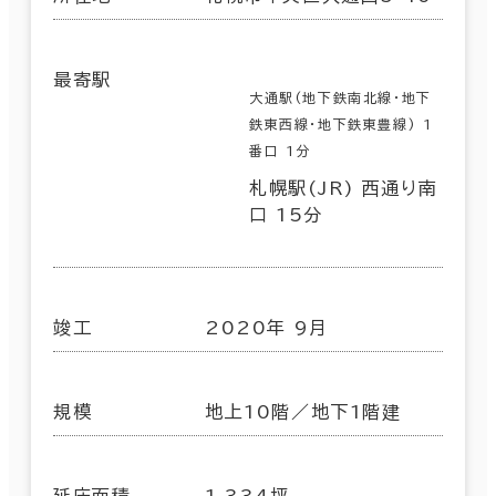
最寄駅
大通駅(地下鉄南北線･地下
鉄東西線･地下鉄東豊線) 1
番口 1分
札幌駅(JR) 西通り南
口 15分
竣工
2020年 9月
規模
地上10階／地下1階建
延床面積
1,334坪