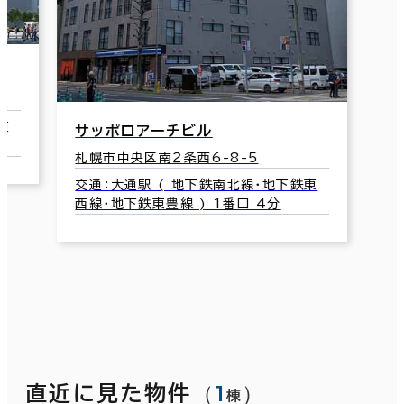
東
サッポロアーチビル
札幌市中央区南２条西6-8-5
交通：大通駅 ( 地下鉄南北線･地下鉄東
西線･地下鉄東豊線 ) 1番口 4分
（
1
）
直近に見た物件
棟